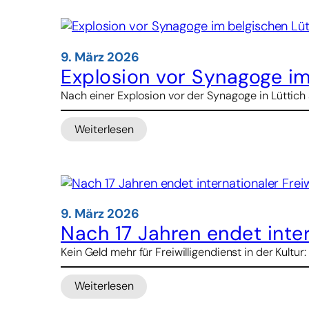
gründet
internationales
Netzwerk
für
9. März 2026
Nachhaltigkeit
Explosion vor Synagoge im
Nach einer Explosion vor der Synagoge in Lüttich 
Weiterlesen
:
Explosion
vor
Synagoge
im
belgischen
9. März 2026
Lüttich
Nach 17 Jahren endet inter
Kein Geld mehr für Freiwilligendienst in der Kultu
Weiterlesen
:
Nach