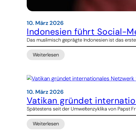
10. März 2026
Indonesien führt Social-M
Das muslimisch geprägte Indonesien ist das erste
Weiterlesen
:
Indonesien
führt
Social-
Media-
Verbot
10. März 2026
für
Vatikan gründet internatio
Kinder
Spätestens seit der Umweltenzyklika von Papst Fra
ein
Weiterlesen
:
Vatikan