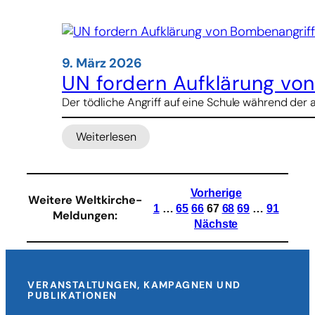
17
Jahren
endet
internationaler
9. März 2026
Freiwilligendienst
UN fordern Aufklärung vo
kulturweit
Der tödliche Angriff auf eine Schule während der a
Weiterlesen
:
UN
fordern
Aufklärung
Vorherige
Weitere Weltkirche-
von
1
…
65
66
67
68
69
…
91
Meldungen
:
Bombenangriff
Nächste
auf
Mädchenschule
im
Iran
VERANSTALTUNGEN, KAMPAGNEN UND
PUBLIKATIONEN