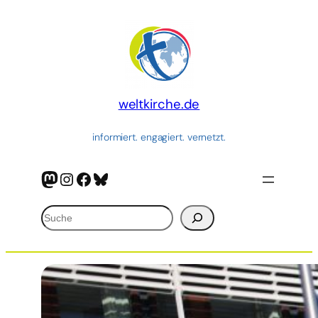
Zum
Inhalt
springen
weltkirche.de
informiert. engagiert. vernetzt.
Mastodon
Instagram
Facebook
Bluesky
Suchen