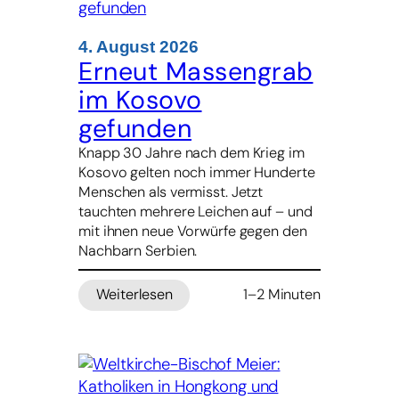
Projekte
in
Indonesien
4. August 2026
Erneut Massengrab
im Kosovo
gefunden
Knapp 30 Jahre nach dem Krieg im
Kosovo gelten noch immer Hunderte
Menschen als vermisst. Jetzt
tauchten mehrere Leichen auf – und
mit ihnen neue Vorwürfe gegen den
Nachbarn Serbien.
Weiterlesen
1–2 Minuten
:
Erneut
Massengrab
im
Kosovo