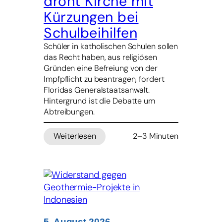
droht Kirche mit
Kürzungen bei
Schulbeihilfen
Schüler in katholischen Schulen sollen
das Recht haben, aus religiösen
Gründen eine Befreiung von der
Impfpflicht zu beantragen, fordert
Floridas Generalstaatsanwalt.
Hintergrund ist die Debatte um
Abtreibungen.
Weiterlesen
2–3 Minuten
:
Impfstreit
in
Florida
–
Staatsanwalt
droht
Kirche
5. August 2026