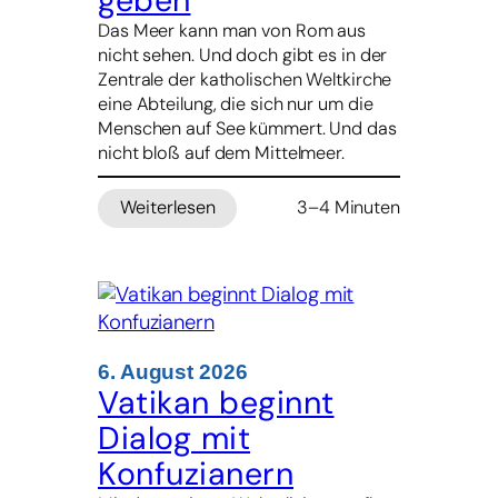
geben
Das Meer kann man von Rom aus
nicht sehen. Und doch gibt es in der
Zentrale der katholischen Weltkirche
eine Abteilung, die sich nur um die
Menschen auf See kümmert. Und das
nicht bloß auf dem Mittelmeer.
Weiterlesen
3–4 Minuten
:
Er
kennt
die
Angst
der
Seeleute
6. August 2026
–
Vatikan beginnt
nun
Dialog mit
will
er
Konfuzianern
ihnen