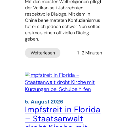
Mit den meisten Weltreligionen pflegt
Halt
der Vatikan seit Jahrzehnten
geben
respektvolle Dialoge. Mit dem in
China beheimateten Konfuzianismus
tut er sich jedoch schwer. Nun soll es
erstmals einen offiziellen Dialog
geben.
Weiterlesen
1–2 Minuten
:
Vatikan
beginnt
Dialog
mit
Konfuzianern
5. August 2026
Impfstreit in Florida
– Staatsanwalt