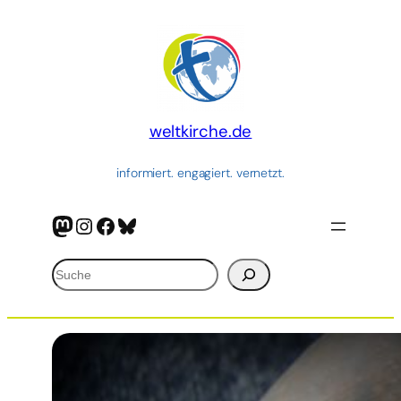
Zum
Inhalt
springen
weltkirche.de
informiert. engagiert. vernetzt.
Mastodon
Instagram
Facebook
Bluesky
Suchen