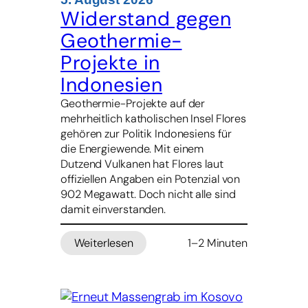
mit
Widerstand gegen
Kürzungen
Geothermie-
bei
Schulbeihilfen
Projekte in
Indonesien
Geothermie-Projekte auf der
mehrheitlich katholischen Insel Flores
gehören zur Politik Indonesiens für
die Energiewende. Mit einem
Dutzend Vulkanen hat Flores laut
offiziellen Angaben ein Potenzial von
902 Megawatt. Doch nicht alle sind
damit einverstanden.
Weiterlesen
1–2 Minuten
:
Widerstand
gegen
Geothermie-