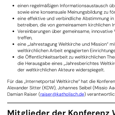
einen regelmäßigen Informationsaustausch über
sowie eine konsensuale Meinungsbildung zu fö
eine effektive und verbindliche Abstimmung in 
betreiben, die von gemeinsamem kirchlichen In
Vereinbarungen über gemeinsame, innovative Vo
treffen,
eine „Jahrestagung Weltkirche und Mission“ mi
weltkirchlichen Arbeit engagierten Einrichtung
die Öffentlichkeitsarbeit zu weltkirchlichen
die Herausgabe eines „Jahresberichtes Weltkirch
der weltkirchlichen Akteure widerspiegelt.
Für das „Internetportal Weltkirche“ hat die Konfere
Alexander Sitter (KDW), Johannes Seibel (Missio A
Damian Raiser (
raiser@katholisch.de
) verantwortlic
Mitglieder der Konferenz 