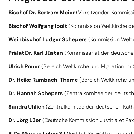
Bischof Dr. Bertram Meier
(Vorsitzender, Kommiss
Bischof Wolfgang Ipolt
(Kommission Weltkirche de
Weihbischof Ludger Schepers
(Kommission Weltk
Prälat Dr. Karl Jüsten
(Kommissariat der deutsche
Ulrich Pöner
(Bereich Weltkirche und Migration im 
Dr. Heike Rumbach-Thome
(Bereich Weltkirche u
Dr. Hannah Schepers
(Zentralkomitee der deutsch
Sandra Uhlich
(Zentralkomitee der deutschen Kath
Dr. Jörg Lüer
(Deutsche Kommission Justitia et Pax
P. Dr. Markus Luber SJ
(Institut für Weltkirche und