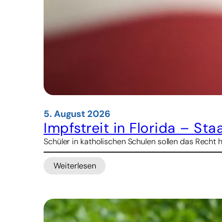
5. August 2026
Impfstreit in Florida – St
Schüler in katholischen Schulen sollen das Recht 
Weiterlesen
:
Impfstreit
in
Florida
–