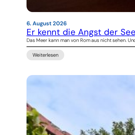
6. August 2026
Er kennt die Angst der See
Das Meer kann man von Rom aus nicht sehen. Und d
Weiterlesen
:
Er
kennt
die
Angst
der
Seeleute
–
nun
will
er
ihnen