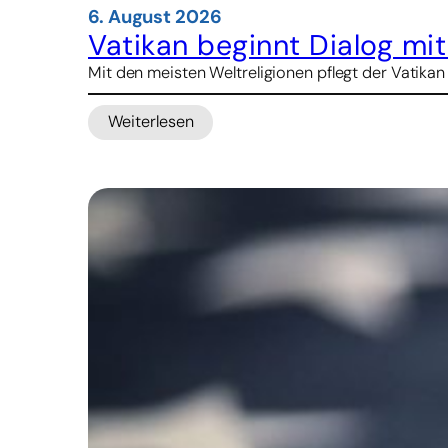
6. August 2026
Vatikan beginnt Dialog mi
Mit den meisten Weltreligionen pflegt der Vatikan
Weiterlesen
:
Vatikan
beginnt
Dialog
mit
Konfuzianern