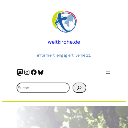
Zum
Inhalt
springen
weltkirche.de
informiert. engagiert. vernetzt.
Mastodon
Instagram
Facebook
Bluesky
Suchen