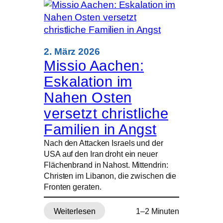
israelisch-
libanesischen
Grenzgebiet
spitzt
sich
2. März 2026
zu
Missio Aachen:
Eskalation im
Nahen Osten
versetzt christliche
Familien in Angst
Nach den Attacken Israels und der
USA auf den Iran droht ein neuer
Flächenbrand in Nahost. Mittendrin:
Christen im Libanon, die zwischen die
Fronten geraten.
Weiterlesen
1–2 Minuten
: