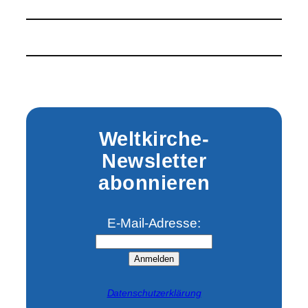
Missio
Aachen:
Eskalation
im
Nahen
Osten
versetzt
christliche
Familien
Weltkirche-
in
Newsletter
Angst
abonnieren
E-Mail-Adresse:
Anmelden
Datenschutzerklärung