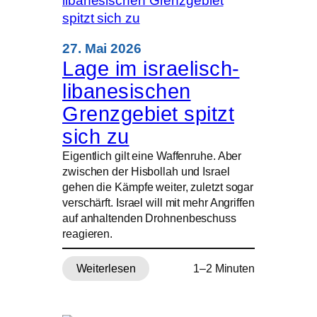
israelische
Angriffe
im
27. Mai 2026
Libanon
Lage im israelisch-
libanesischen
Grenzgebiet spitzt
sich zu
Eigentlich gilt eine Waffenruhe. Aber
zwischen der Hisbollah und Israel
gehen die Kämpfe weiter, zuletzt sogar
verschärft. Israel will mit mehr Angriffen
auf anhaltenden Drohnenbeschuss
reagieren.
Weiterlesen
1–2 Minuten
:
Lage
im