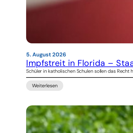
5. August 2026
Impfstreit in Florida – St
Schüler in katholischen Schulen sollen das Recht 
Weiterlesen
:
Impfstreit
in
Florida
–
Staatsanwalt
droht