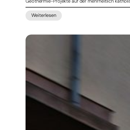
Geothermie-Projekte auf der mehrheitlich katholis
Weiterlesen
:
Widerstand
gegen
Geothermie-
Projekte
in
Indonesien