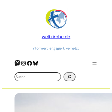
Zum
Inhalt
springen
weltkirche.de
informiert. engagiert. vernetzt.
Mastodon
Instagram
Facebook
Bluesky
Suchen