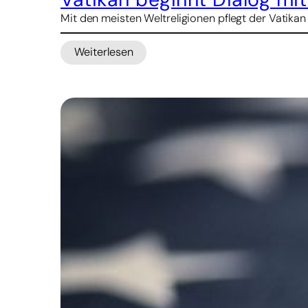
Mit den meisten Weltreligionen pflegt der Vatikan
Weiterlesen
:
Vatikan
beginnt
Dialog
mit
Konfuzianern