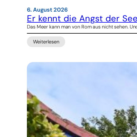
6. August 2026
Er kennt die Angst der See
Das Meer kann man von Rom aus nicht sehen. Und d
Weiterlesen
:
Er
kennt
die
Angst
der
Seeleute
–
nun
will
er
ihnen
Halt
geben