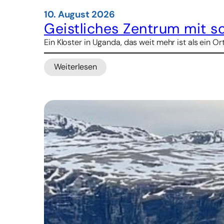
10. August 2026
Geistliches Zentrum mit so
Ein Kloster in Uganda, das weit mehr ist als ein 
Weiterlesen
:
Geistliches
Zentrum
mit
sozialer
Strahlkraft:
Das
Kloster
Tororo
in
Uganda