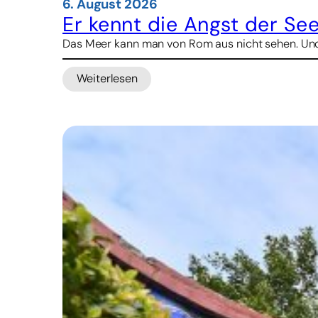
6. August 2026
Er kennt die Angst der See
Das Meer kann man von Rom aus nicht sehen. Und d
Weiterlesen
:
Er
kennt
die
Angst
der
Seeleute
–
nun
will
er
ihnen
Halt
geben