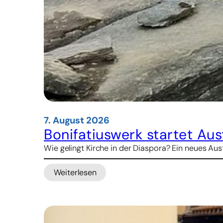
7. August 2026
Bonifatiuswerk startet A
Wie gelingt Kirche in der Diaspora? Ein neues 
Weiterlesen
:
Bonifatiuswerk
startet
Austauschprogramm
für