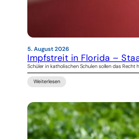
5. August 2026
Impfstreit in Florida – St
Schüler in katholischen Schulen sollen das Recht 
Weiterlesen
:
Impfstreit
in
Florida
–
Staatsanwalt
droht
Kirche