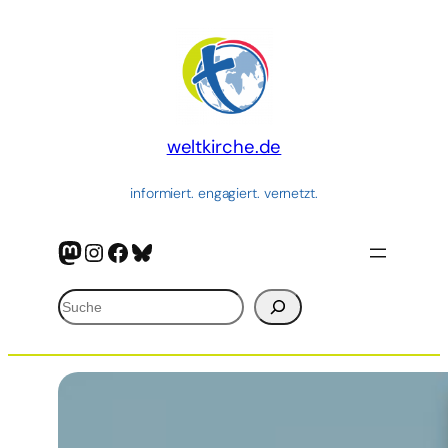
Zum
Inhalt
springen
weltkirche.de
informiert. engagiert. vernetzt.
Mastodon
Instagram
Facebook
Bluesky
Suchen