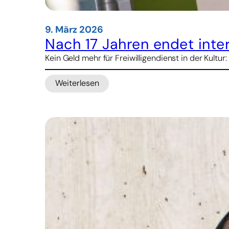
9. März 2026
Nach 17 Jahren endet inter
Kein Geld mehr für Freiwilligendienst in der Kultu
Weiterlesen
:
Nach
17
Jahren
endet
internationaler
Freiwilligendienst
kulturweit