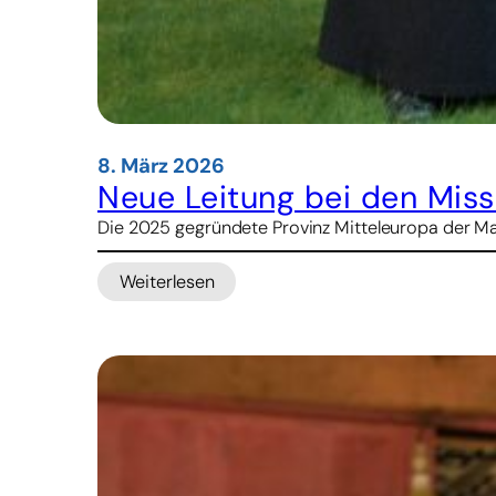
8. März 2026
Neue Leitung bei den Miss
Die 2025 gegründete Provinz Mitteleuropa der Ma
Weiterlesen
:
Neue
Leitung
bei
den
Missionaren
von
Mariannhill