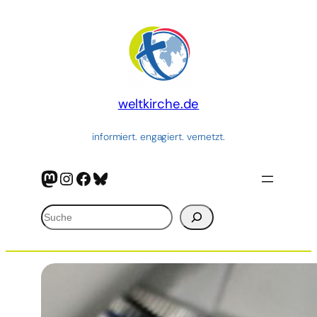
Zum
Inhalt
springen
weltkirche.de
informiert. engagiert. vernetzt.
Mastodon
Instagram
Facebook
Bluesky
Suchen