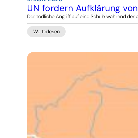
UN fordern Aufklärung vo
Der tödliche Angriff auf eine Schule während der a
Weiterlesen
:
UN
fordern
Aufklärung
von
Bombenangriff
auf
Mädchenschule
im
Iran