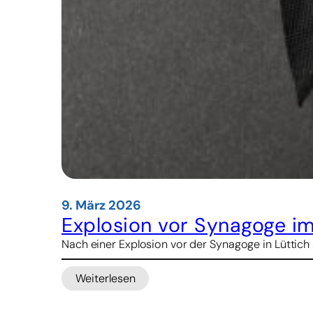
9. März 2026
Explosion vor Synagoge im
Nach einer Explosion vor der Synagoge in Lüttich 
Weiterlesen
:
Explosion