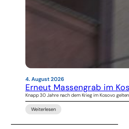
4. August 2026
Erneut Massengrab im Ko
Knapp 30 Jahre nach dem Krieg im Kosovo gelten
Weiterlesen
:
Erneut
Massengrab