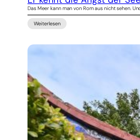
Das Meer kann man von Rom aus nicht sehen. Und d
Weiterlesen
:
Er
kennt
die
Angst
der
Seeleute
–
nun
will
er
ihnen
Halt
geben