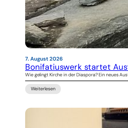
7. August 2026
Bonifatiuswerk startet A
Wie gelingt Kirche in der Diaspora? Ein neues 
Weiterlesen
:
Bonifatiuswerk
startet
Austauschprogramm
für
pastorales