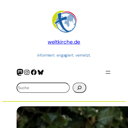
Zum
Inhalt
springen
weltkirche.de
informiert. engagiert. vernetzt.
Mastodon
Instagram
Facebook
Bluesky
Suchen