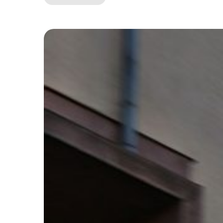
:
Widerstand
gegen
Geothermie-
Projekte
in
Indonesien