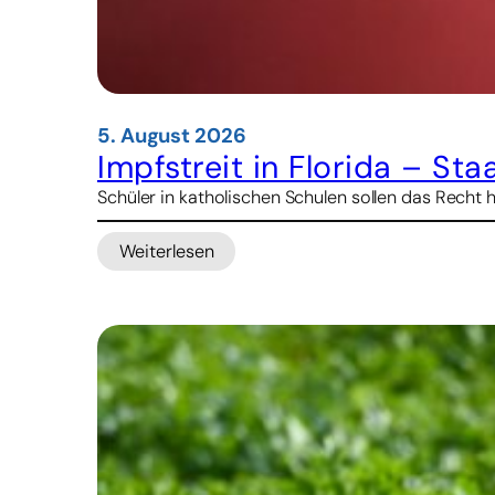
5. August 2026
Impfstreit in Florida – St
Schüler in katholischen Schulen sollen das Recht 
Weiterlesen
:
Impfstreit
in
Florida
–
Staatsanwalt
droht
Kirche
mit
Kürzungen