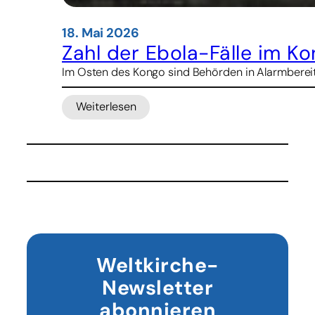
18. Mai 2026
Zahl der Ebola-Fälle im Ko
Im Osten des Kongo sind Behörden in Alarmbereit
Weiterlesen
:
Zahl
der
Ebola-
Fälle
im
Kongo
steigt
–
erster
Weltkirche-
Todesfall
Newsletter
in
Uganda
abonnieren