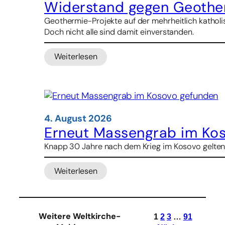
droht
Widerstand gegen Geother
Kirche
Geothermie-Projekte auf der mehrheitlich katholis
mit
Doch nicht alle sind damit einverstanden.
Kürzungen
bei
Weiterlesen
Schulbeihilfen
:
Widerstand
gegen
Geothermie-
Projekte
in
4. August 2026
Indonesien
Erneut Massengrab im Ko
Knapp 30 Jahre nach dem Krieg im Kosovo gelten
Weiterlesen
:
Erneut
Massengrab
im
Weitere Weltkirche-
1
2
3
…
91
Kosovo