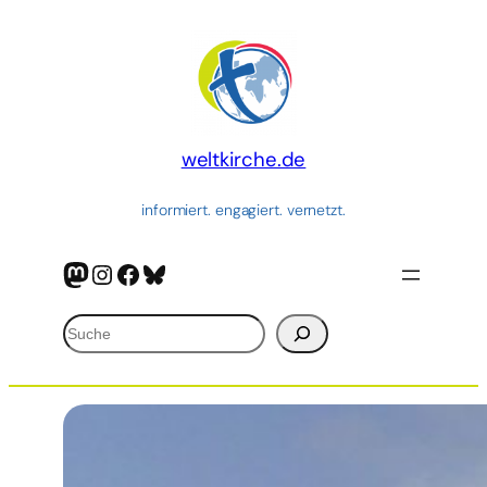
Zum
Inhalt
springen
weltkirche.de
informiert. engagiert. vernetzt.
Mastodon
Instagram
Facebook
Bluesky
Suchen