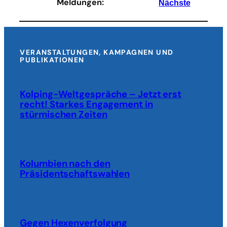
Meldungen
:
Nächste
gefunden
VERANSTALTUNGEN, KAMPAGNEN UND
PUBLIKATIONEN
Kolping-Weltgespräche – Jetzt erst
recht! Starkes Engagement in
stürmischen Zeiten
Kolumbien nach den
Präsidentschaftswahlen
Gegen Hexenverfolgung