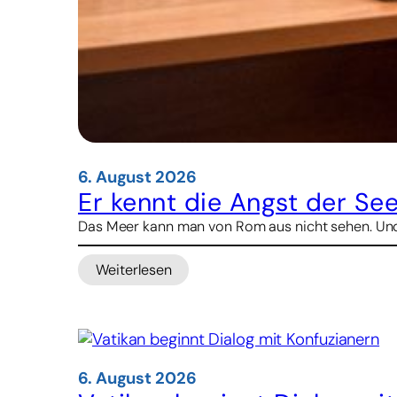
6. August 2026
Er kennt die Angst der See
Das Meer kann man von Rom aus nicht sehen. Und d
Weiterlesen
:
Er
kennt
die
Angst
der
6. August 2026
Seeleute