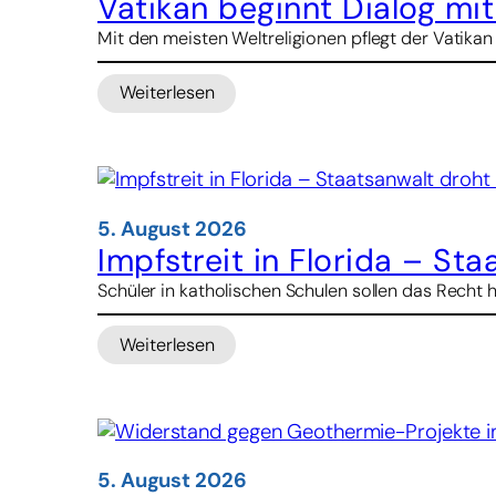
Vatikan beginnt Dialog mi
–
Mit den meisten Weltreligionen pflegt der Vatikan
nun
will
Weiterlesen
er
:
ihnen
Vatikan
Halt
beginnt
geben
Dialog
mit
Konfuzianern
5. August 2026
Impfstreit in Florida – St
Schüler in katholischen Schulen sollen das Recht 
Weiterlesen
:
Impfstreit
in
Florida
–
Staatsanwalt
5. August 2026