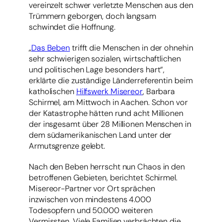
vereinzelt schwer verletzte Menschen aus den
Trümmern geborgen, doch langsam
schwindet die Hoffnung.
„
Das Beben
trifft die Menschen in der ohnehin
sehr schwierigen sozialen, wirtschaftlichen
und politischen Lage besonders hart“,
erklärte die zuständige Länderreferentin beim
katholischen
Hilfswerk Misereor
, Barbara
Schirmel, am Mittwoch in Aachen. Schon vor
der Katastrophe hätten rund acht Millionen
der insgesamt über 28 Millionen Menschen in
dem südamerikanischen Land unter der
Armutsgrenze gelebt.
Nach den Beben herrscht nun Chaos in den
betroffenen Gebieten, berichtet Schirmel.
Misereor-Partner vor Ort sprächen
inzwischen von mindestens 4.000
Todesopfern und 50.000 weiteren
Vermissten. Viele Familien verbrächten die