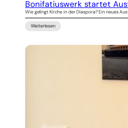
Bonifatiuswerk startet A
Wie gelingt Kirche in der Diaspora? Ein neues 
Weiterlesen
:
Bonifatiuswerk
startet
Austauschprogramm
für
pastorales
Lernen
über
Ländergrenzen
hinweg