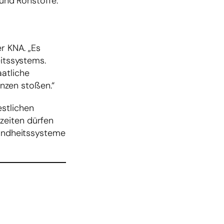
und Rohstoffe.
r KNA. „Es
eitssystems.
aatliche
nzen stoßen.“
estlichen
zeiten dürfen
sundheitssysteme