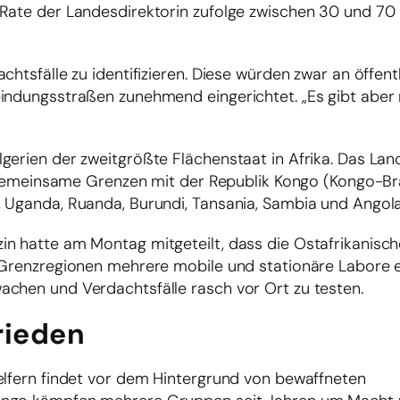
Rate der Landesdirektorin zufolge zwischen 30 und 70 
chtsfälle zu identifizieren. Diese würden zwar an öffent
indungsstraßen zunehmend eingerichtet. „Es gibt aber 
gerien der zweitgrößte Flächenstaat in Afrika. Das La
t gemeinsame Grenzen mit der Republik Kongo (Kongo-Bra
, Uganda, Ruanda, Burundi, Tansania, Sambia und Angola
in hatte am Montag mitgeteilt, dass die Ostafrikanis
n Grenzregionen mehrere mobile und stationäre Labore e
achen und Verdachtsfälle rasch vor Ort zu testen.
rieden
elfern findet vor dem Hintergrund von bewaffneten