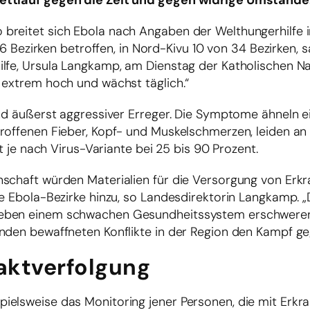
Wettlauf gegen die Zeit und gegen widrige Umstände
breitet sich Ebola nach Angaben der Welthungerhilfe 
36 Bezirken betroffen, in Nord-Kivu 10 von 34 Bezirken, s
ilfe, Ursula Langkamp, am Dienstag der Katholischen N
 extrem hoch und wächst täglich.“
und äußerst aggressiver Erreger. Die Symptome ähneln e
roffenen Fieber, Kopf- und Muskelschmerzen, leiden an 
gt je nach Virus-Variante bei 25 bis 90 Prozent.
nschaft würden Materialien für die Versorgung von Erk
ue Ebola-Bezirke hinzu, so Landesdirektorin Langkamp. 
Neben einem schwachen Gesundheitssystem erschweren
rnden bewaffneten Konflikte in der Region den Kampf ge
aktverfolgung
elsweise das Monitoring jener Personen, die mit Erkra