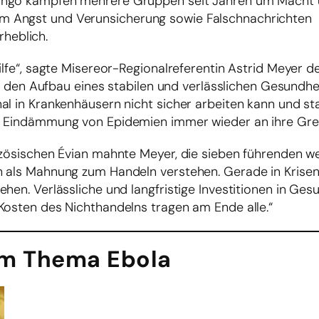
ongo kämpfen mehrere Gruppen seit Jahren um Macht 
m Angst und Verunsicherung sowie Falschnachrichten
heblich.
ilfe“, sagte Misereor-Regionalreferentin Astrid Meyer de
für den Aufbau eines stabilen und verlässlichen Gesundh
al in Krankenhäusern nicht sicher arbeiten kann und st
ie Eindämmung von Epidemien immer wieder an ihre Gre
nzösischen Évian mahnte Meyer, die sieben führenden w
h als Mahnung zum Handeln verstehen. Gerade in Krisen
ehen. Verlässliche und langfristige Investitionen in Ge
Kosten des Nichthandelns tragen am Ende alle.“
m Thema Ebola