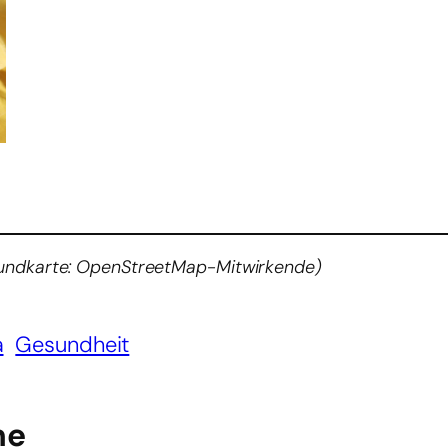
rgrundkarte: OpenStreetMap-Mitwirkende)
a
Gesundheit
he