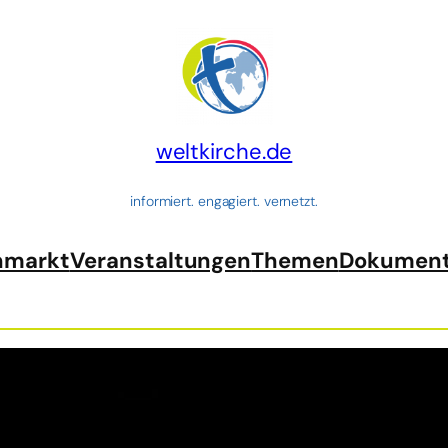
weltkirche.de
informiert. engagiert. vernetzt.
nmarkt
Veranstaltungen
Themen
Dokumen