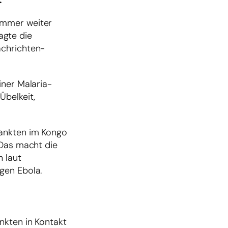
.
immer weiter
agte die
achrichten-
iner Malaria-
Übelkeit,
rankten im Kongo
„Das macht die
 laut
gen Ebola.
nkten in Kontakt