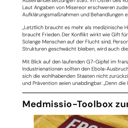
Auseinandersetzungen statt: Im Osten des K
Laut Angaben von Misereor erschweren zude
Aufklärungsmaßnahmen und Behandlungen er
„Letztlich braucht es mehr als medizinische H
braucht Frieden. Der Konflikt wirkt wie Gift 
Solange Menschen auf der Flucht sind, Person
Strukturen geschwächt bleiben, wird auch d
Mit Blick auf den laufenden G7-Gipfel im fra
Industrienationen sollten den Ebola-Ausbruc
sich die wohlhabenden Staaten nicht zurückzi
und Prävention seien unabdingbar. „Denn die 
Medmissio-Toolbox zu