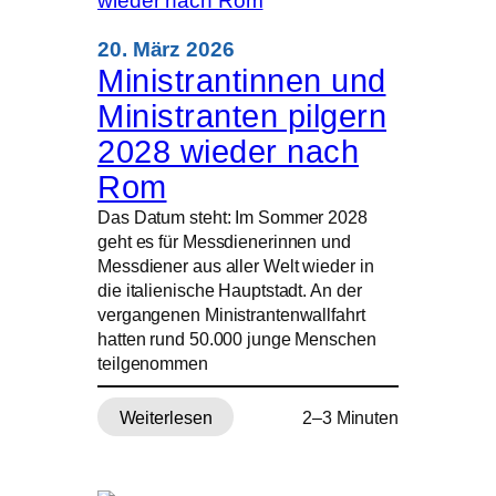
Verheiratete
zu
20. März 2026
Priestern
Ministrantinnen und
weihen
Ministranten pilgern
2028 wieder nach
Rom
Das Datum steht: Im Sommer 2028
geht es für Messdienerinnen und
Messdiener aus aller Welt wieder in
die italienische Hauptstadt. An der
vergangenen Ministrantenwallfahrt
hatten rund 50.000 junge Menschen
teilgenommen
Weiterlesen
2–3 Minuten
:
Ministrantinnen
und