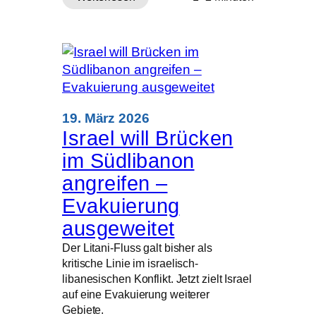
:
Milliarden
Menschen
ohne
Wasser
–
Frauen
tragen
19. März 2026
die
Israel will Brücken
größte
im Südlibanon
Last
angreifen –
Evakuierung
ausgeweitet
Der Litani-Fluss galt bisher als
kritische Linie im israelisch-
libanesischen Konflikt. Jetzt zielt Israel
auf eine Evakuierung weiterer
Gebiete.