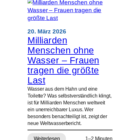
Ministranten
pilgern
2028
wieder
nach
20. März 2026
Rom
Milliarden
Menschen ohne
Wasser – Frauen
tragen die größte
Last
Wasser aus dem Hahn und eine
Toilette? Was selbstverständlich klingt,
ist für Milliarden Menschen weltweit
ein unerreichbarer Luxus. Wer
besonders benachteiligt ist, zeigt der
neue Weltwasserbericht.
Weiterlesen
1–2 Minuten