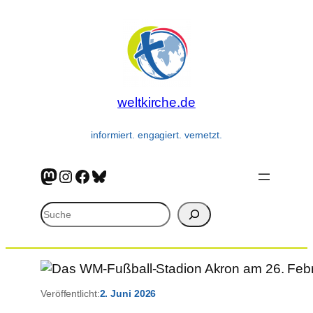
Zum
Inhalt
springen
weltkirche.de
informiert. engagiert. vernetzt.
Mastodon
Instagram
Facebook
Bluesky
Suchen
Veröffentlicht:
2. Juni 2026