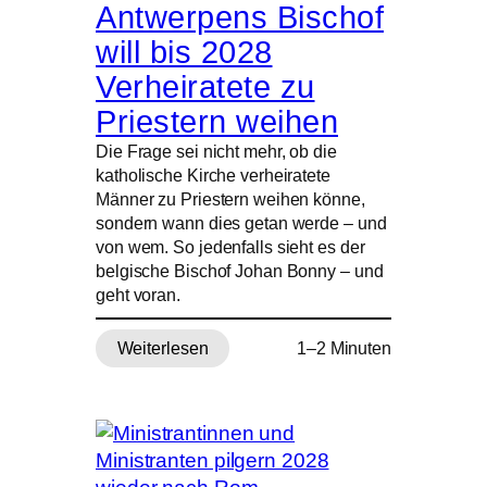
–
Antwerpens Bischof
Brüssels
will bis 2028
Flughafenpfarrer
erinnert
Verheiratete zu
sich
Priestern weihen
Die Frage sei nicht mehr, ob die
katholische Kirche verheiratete
Männer zu Priestern weihen könne,
sondern wann dies getan werde – und
von wem. So jedenfalls sieht es der
belgische Bischof Johan Bonny – und
geht voran.
Weiterlesen
1–2 Minuten
:
Antwerpens
Bischof
will
bis
2028