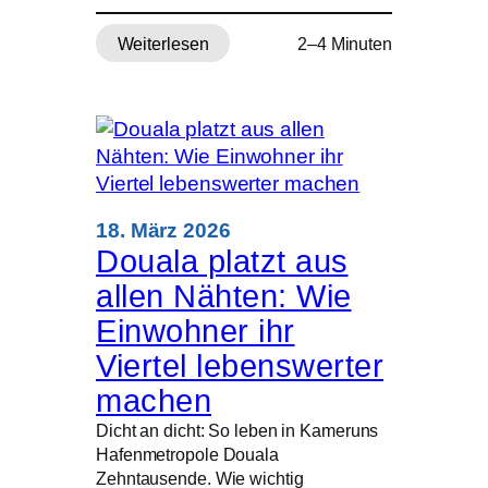
Weiterlesen
2–4 Minuten
:
Israel
will
Brücken
im
Südlibanon
angreifen
–
18. März 2026
Evakuierung
Douala platzt aus
ausgeweitet
allen Nähten: Wie
Einwohner ihr
Viertel lebenswerter
machen
Dicht an dicht: So leben in Kameruns
Hafenmetropole Douala
Zehntausende. Wie wichtig