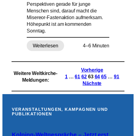
Perspektiven gerade für junge
Menschen sind, darauf macht die
Misereor-Fastenaktion aufmerksam.
Höhepunkt ist am kommenden
Sonntag.
Weiterlesen
4–6 Minuten
:
Douala
platzt
aus
Vorherige
Weitere Weltkirche-
allen
1
…
61
62
63
64
65
…
91
Meldungen
:
Nähten:
Nächste
Wie
Einwohner
ihr
Viertel
VERANSTALTUNGEN, KAMPAGNEN UND
PUBLIKATIONEN
lebenswerter
machen
Kolping-Weltgespräche – Jetzt erst