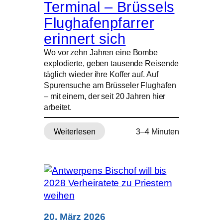
Terminal – Brüssels
Flughafenpfarrer
erinnert sich
Wo vor zehn Jahren eine Bombe
explodierte, geben tausende Reisende
täglich wieder ihre Koffer auf. Auf
Spurensuche am Brüsseler Flughafen
– mit einem, der seit 20 Jahren hier
arbeitet.
Weiterlesen
3–4 Minuten
:
Spuren
des
Terrors
zwischen
Alltag
im
Terminal
20. März 2026