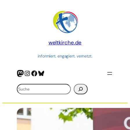
Zum
Inhalt
springen
weltkirche.de
informiert. engagiert. vernetzt.
Mastodon
Instagram
Facebook
Bluesky
Suchen