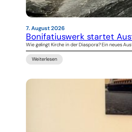
7. August 2026
Bonifatiuswerk startet A
Wie gelingt Kirche in der Diaspora? Ein neues 
Weiterlesen
:
Bonifatiuswerk
startet
Austauschprogramm
für
pastorales
Lernen
über
Ländergrenzen
hinweg