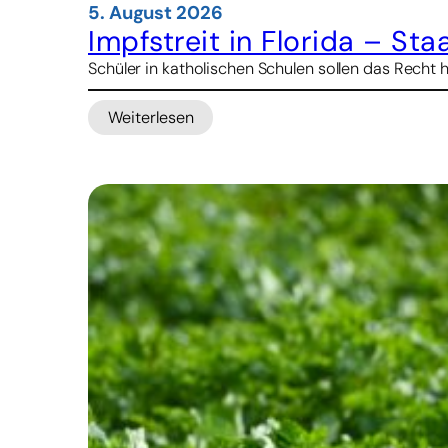
5. August 2026
Impfstreit in Florida – St
Schüler in katholischen Schulen sollen das Recht 
Weiterlesen
:
Impfstreit
in
Florida
–
Staatsanwalt
droht
Kirche
mit
Kürzungen
bei
Schulbeihilfen