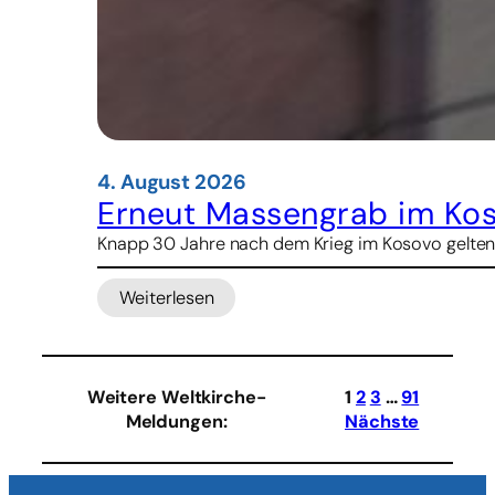
4. August 2026
Erneut Massengrab im Ko
Knapp 30 Jahre nach dem Krieg im Kosovo gelten
Weiterlesen
:
Erneut
Massengrab
im
Weitere Weltkirche-
1
2
3
…
91
Kosovo
Meldungen
:
Nächste
gefunden