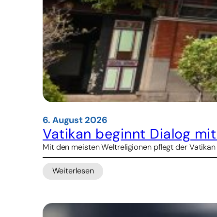
6. August 2026
Vatikan beginnt Dialog mi
Mit den meisten Weltreligionen pflegt der Vatikan
Weiterlesen
:
Vatikan
beginnt
Dialog