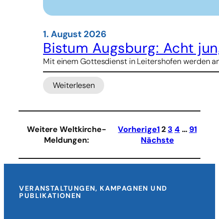
1. August 2026
Bistum Augsburg: Acht jun
Mit einem Gottesdienst in Leitershofen werden am
Weiterlesen
:
Bistum
Augsburg:
Acht
Weitere Weltkirche-
Vorherige
1
2
3
4
…
91
junge
Meldungen
:
Nächste
Erwachsene
treten
Weltfreiwilligendienst
an
VERANSTALTUNGEN, KAMPAGNEN UND
PUBLIKATIONEN