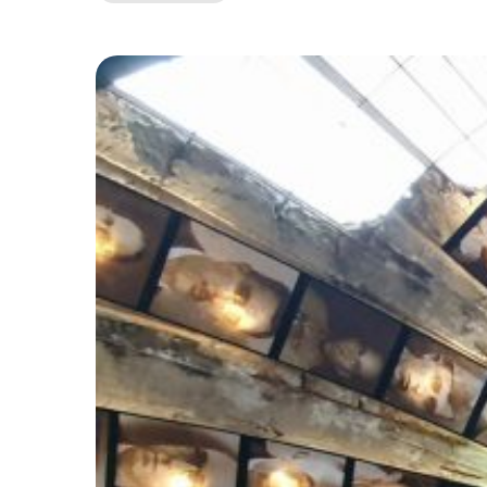
Antiziganismus-
Beauftragter:
Holocaustgedenken
ist
gemeinsame
Aufgabe