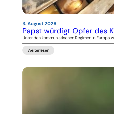
3. August 2026
Papst würdigt Opfer des 
Unter den kommunistischen Regimen in Europa war
Weiterlesen
:
Papst
würdigt
Opfer
des
Kommunismus
in
Albanien