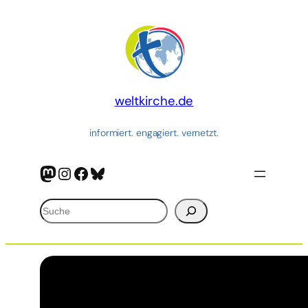
Zum
Inhalt
springen
weltkirche.de
informiert. engagiert. vernetzt.
Mastodon
Instagram
Facebook
Bluesky
Suchen