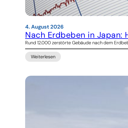
4. August 2026
Nach Erdbeben in Japan: 
Rund 12.000 zerstörte Gebäude nach dem Erdbeben
Weiterlesen
:
Nach
Erdbeben
in
Japan:
Hitze
und
Wasserknappheit
verstärken
Not
der