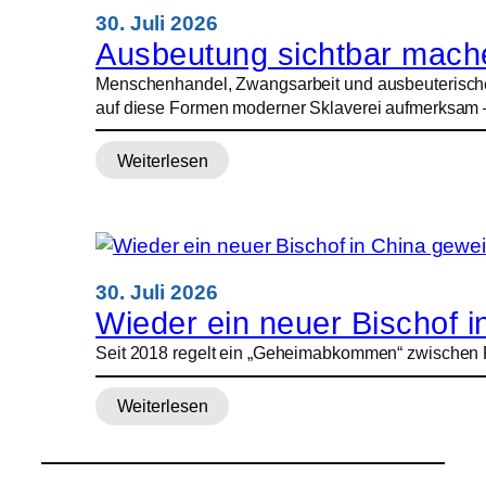
–
30. Juli 2026
Menschenrechtler
Ausbeutung sichtbar mach
kritisieren
Menschenhandel, Zwangsarbeit und ausbeuterische Ar
Russland
auf diese Formen moderner Sklaverei aufmerksam – u
Weiterlesen
:
Ausbeutung
sichtbar
machen
30. Juli 2026
Wieder ein neuer Bischof i
Seit 2018 regelt ein „Geheimabkommen“ zwischen Pek
Weiterlesen
:
Wieder
ein