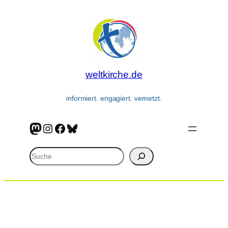
Zum
Inhalt
springen
weltkirche.de
informiert. engagiert. vernetzt.
Mastodon
Instagram
Facebook
Bluesky
Suchen