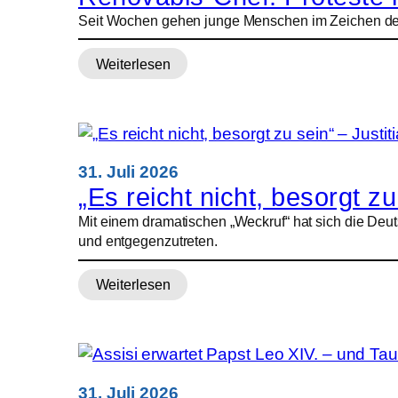
Seit Wochen gehen junge Menschen im Zeichen des F
Weiterlesen
:
Renovabis-
Chef:
Proteste
in
Albanien
31. Juli 2026
sind
„Es reicht nicht, besorgt zu
Weckruf
Mit einem dramatischen „Weckruf“ hat sich die Deuts
für
und entgegenzutreten.
Europa
Weiterlesen
:
„Es
reicht
nicht,
besorgt
zu
31. Juli 2026