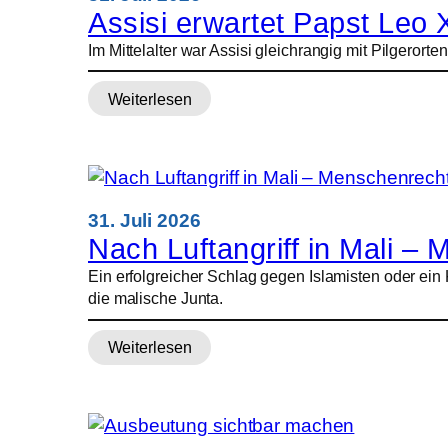
sein“
Assisi erwartet Papst Leo
–
Im Mittelalter war Assisi gleichrangig mit Pilgeror
Justitia
et
Weiterlesen
Pax
:
warnt
Assisi
vor
erwartet
autoritären
Papst
Kräften
Leo
XIV.
31. Juli 2026
–
Nach Luftangriff in Mali – 
und
Ein erfolgreicher Schlag gegen Islamisten oder ei
Tausende
die malische Junta.
junge
Menschen
Weiterlesen
:
Nach
Luftangriff
in
Mali