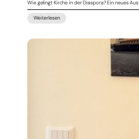
Wie gelingt Kirche in der Diaspora? Ein neues 
Weiterlesen
:
Bonifatiuswerk
startet
Austauschprogramm
für
pastorales
Lernen
über
Ländergrenzen
hinweg