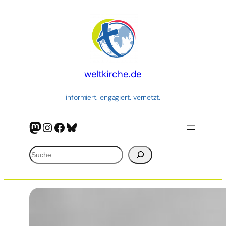
Zum
Inhalt
springen
weltkirche.de
informiert. engagiert. vernetzt.
Mastodon
Instagram
Facebook
Bluesky
Suchen