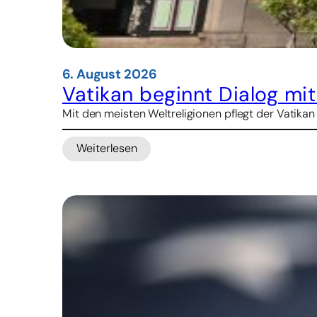
6. August 2026
Vatikan beginnt Dialog mi
Mit den meisten Weltreligionen pflegt der Vatikan
Weiterlesen
:
Vatikan
beginnt
Dialog
mit
Konfuzianern