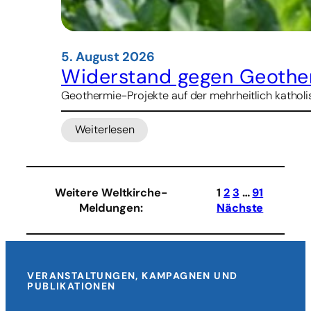
5. August 2026
Widerstand gegen Geother
Geothermie-Projekte auf der mehrheitlich katholis
Weiterlesen
:
Widerstand
gegen
Geothermie-
Weitere Weltkirche-
1
2
3
…
91
Projekte
Meldungen
:
Nächste
in
Indonesien
VERANSTALTUNGEN, KAMPAGNEN UND
PUBLIKATIONEN