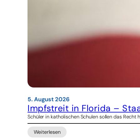
5. August 2026
Impfstreit in Florida – St
Schüler in katholischen Schulen sollen das Recht 
Weiterlesen
: