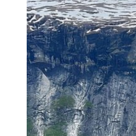
Kloster
Tororo
in
Uganda