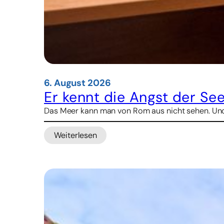
6. August 2026
Er kennt die Angst der See
Das Meer kann man von Rom aus nicht sehen. Und d
Weiterlesen
:
Er
kennt
die
Angst
der
Seeleute
–