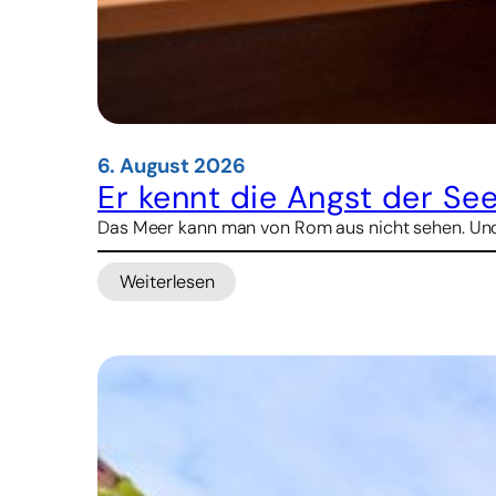
6. August 2026
Er kennt die Angst der See
Das Meer kann man von Rom aus nicht sehen. Und d
Weiterlesen
:
Er
kennt
die
Angst
der
Seeleute
–
nun