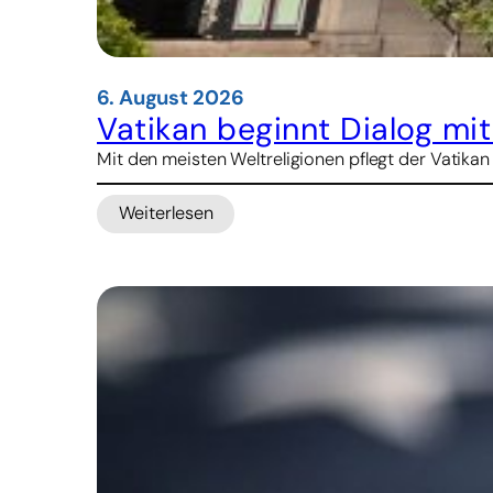
6. August 2026
Vatikan beginnt Dialog mi
Mit den meisten Weltreligionen pflegt der Vatikan
Weiterlesen
:
Vatikan
beginnt
Dialog
mit
Konfuzianern