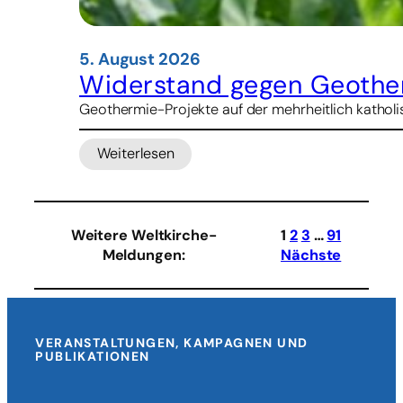
5. August 2026
Widerstand gegen Geother
Geothermie-Projekte auf der mehrheitlich katholis
Weiterlesen
:
Widerstand
gegen
Geothermie-
Weitere Weltkirche-
1
2
3
…
91
Projekte
Meldungen
:
Nächste
in
Indonesien
VERANSTALTUNGEN, KAMPAGNEN UND
PUBLIKATIONEN