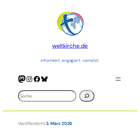
Zum
Inhalt
springen
weltkirche.de
informiert. engagiert. vernetzt.
Mastodon
Instagram
Facebook
Bluesky
Suchen
Veröffentlicht:
3. März 2026