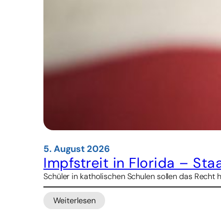
5. August 2026
Impfstreit in Florida – St
Schüler in katholischen Schulen sollen das Recht 
Weiterlesen
:
Impfstreit