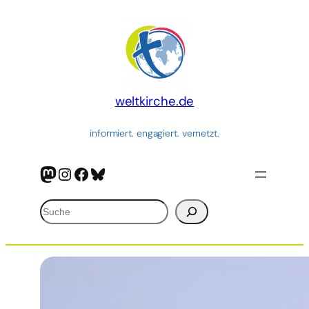
Zum
Inhalt
springen
weltkirche.de
informiert. engagiert. vernetzt.
Mastodon
Instagram
Facebook
Bluesky
Suchen