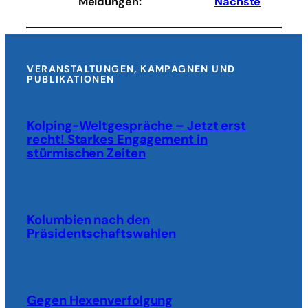
Meldungen
:
Nächste
gefunden
VERANSTALTUNGEN, KAMPAGNEN UND
PUBLIKATIONEN
Kolping-Weltgespräche – Jetzt erst
recht! Starkes Engagement in
stürmischen Zeiten
Kolumbien nach den
Präsidentschaftswahlen
Gegen Hexenverfolgung