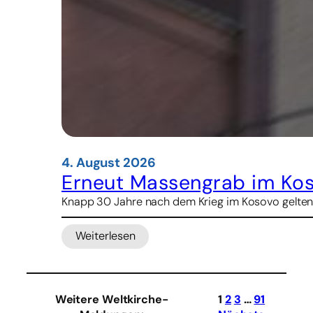
4. August 2026
Erneut Massengrab im Ko
Knapp 30 Jahre nach dem Krieg im Kosovo gelten
Weiterlesen
:
Erneut
Massengrab
im
Weitere Weltkirche-
1
2
3
…
91
Kosovo