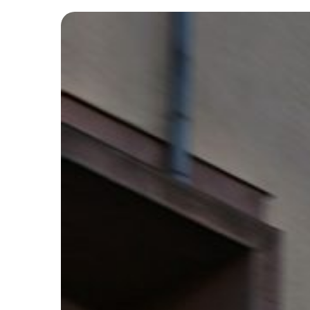
gegen
Geothermie-
Projekte
in
Indonesien