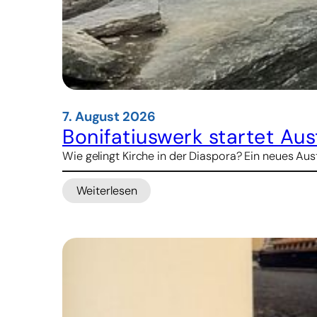
7. August 2026
Bonifatiuswerk startet A
Wie gelingt Kirche in der Diaspora? Ein neues 
Weiterlesen
:
Bonifatiuswerk
startet
Austauschprogramm
für
pastorales
Lernen
über