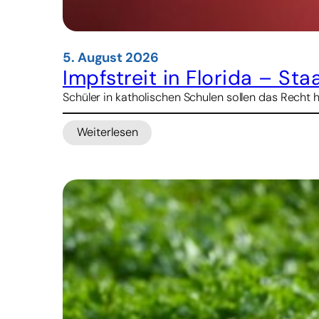
5. August 2026
Impfstreit in Florida – St
Schüler in katholischen Schulen sollen das Recht 
Weiterlesen
:
Impfstreit
in
Florida
–
Staatsanwalt
droht
Kirche
mit
Kürzungen
bei
Schulbeihilfen