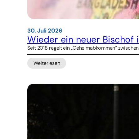
30. Juli 2026
Wieder ein neuer Bischof 
Seit 2018 regelt ein „Geheimabkommen“ zwischen Pe
Weiterlesen
:
Wieder
ein
neuer
Bischof
in
China
geweiht