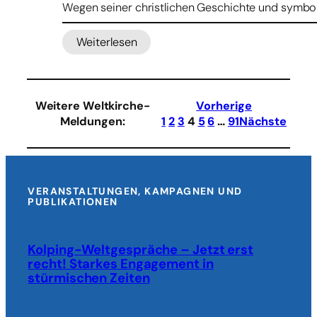
Wegen seiner christlichen Geschichte und symbol
Weiterlesen
:
Junta
in
Myanmar
Weitere Weltkirche-
Vorherige
bombardiert
Meldungen
:
1
2
3
4
5
6
…
91
Nächste
Heimatdorf
von
Kardinal
Bo
VERANSTALTUNGEN, KAMPAGNEN UND
PUBLIKATIONEN
Kolping-Weltgespräche – Jetzt erst
recht! Starkes Engagement in
stürmischen Zeiten