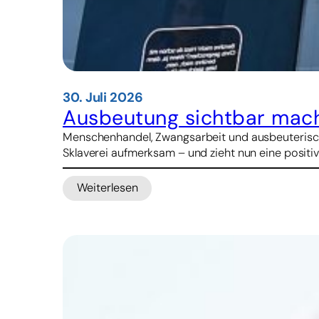
30. Juli 2026
Ausbeutung sichtbar mac
Menschenhandel, Zwangsarbeit und ausbeuterische 
Sklaverei aufmerksam – und zieht nun eine positive
Weiterlesen
:
Ausbeutung
sichtbar
machen