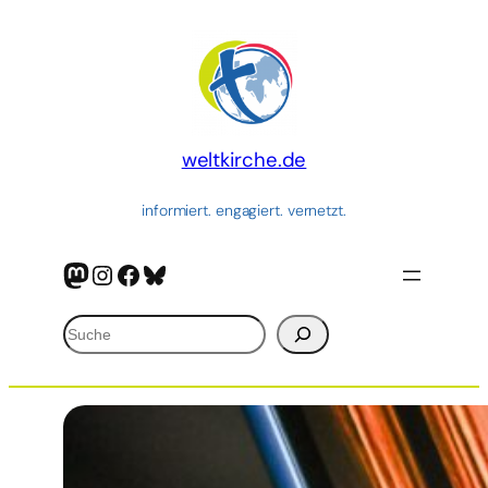
Zum
Inhalt
springen
weltkirche.de
informiert. engagiert. vernetzt.
Mastodon
Instagram
Facebook
Bluesky
Suchen