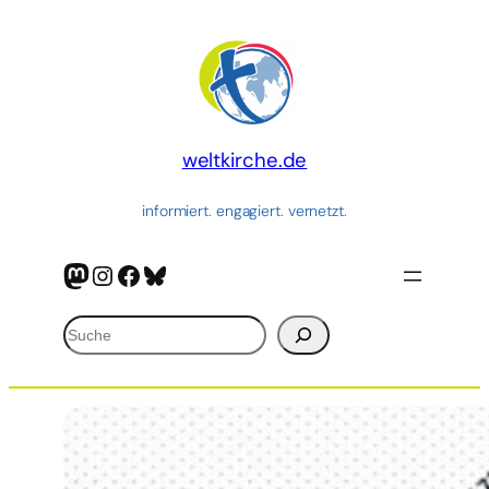
Zum
Inhalt
springen
weltkirche.de
informiert. engagiert. vernetzt.
Mastodon
Instagram
Facebook
Bluesky
Suchen