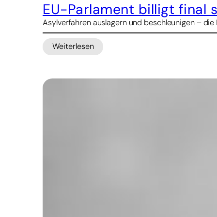
EU-Parlament billigt final
Asylverfahren auslagern und beschleunigen – die
Weiterlesen
:
EU-
Parlament
billigt
final
strengeres
Asylrecht
–
mit
rechter
Mehrheit