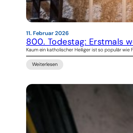
11. Februar 2026
800. Todestag: Erstmals w
Kaum ein katholischer Heiliger ist so populär wie 
Weiterlesen
:
800.
Todestag:
Erstmals
werden
die
Gebeine
des
Franz
von
Assisi