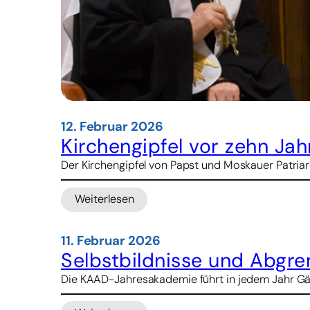
12. Februar 2026
Kirchengipfel vor zehn Ja
Der Kirchengipfel von Papst und Moskauer Patriar
Weiterlesen
:
Kirchengipfel
vor
11. Februar 2026
zehn
Selbstbildnisse und Abgre
Jahren:
Die KAAD-Jahresakademie führt in jedem Jahr Gäs
Als
Papst