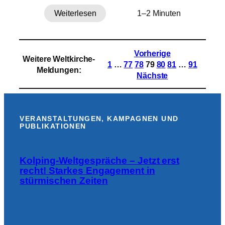
Weiterlesen
1–2 Minuten
:
UN-
Kommissar
warnt
Vorherige
Weitere Weltkirche-
vor
1
…
77
78
79
80
81
…
91
Meldungen
:
Eskalation
Nächste
am
Horn
von
Afrika
VERANSTALTUNGEN, KAMPAGNEN UND
PUBLIKATIONEN
Kolping-Weltgespräche – Jetzt erst
recht! Starkes Engagement in
stürmischen Zeiten