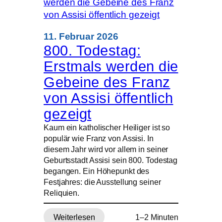
der
Suche
nach
11. Februar 2026
Zugehörigkeit
800. Todestag:
in
Erstmals werden die
einer
krisenhaften
Gebeine des Franz
Welt
von Assisi öffentlich
gezeigt
Kaum ein katholischer Heiliger ist so
populär wie Franz von Assisi. In
diesem Jahr wird vor allem in seiner
Geburtsstadt Assisi sein 800. Todestag
begangen. Ein Höhepunkt des
Festjahres: die Ausstellung seiner
Reliquien.
Weiterlesen
1–2 Minuten
: