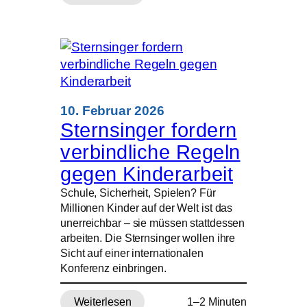
800.
Todestag:
Erstmals
werden
die
Gebeine
des
10. Februar 2026
Franz
Sternsinger fordern
von
verbindliche Regeln
Assisi
öffentlich
gegen Kinderarbeit
gezeigt
Schule, Sicherheit, Spielen? Für
Millionen Kinder auf der Welt ist das
unerreichbar – sie müssen stattdessen
arbeiten. Die Sternsinger wollen ihre
Sicht auf einer internationalen
Konferenz einbringen.
Weiterlesen
1–2 Minuten