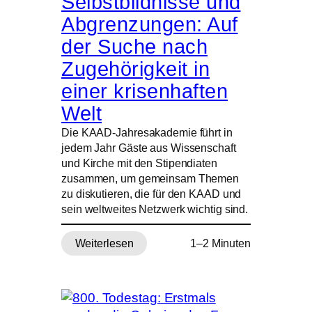
Selbstbildnisse und
Jahren:
Abgrenzungen: Auf
Als
Papst
der Suche nach
und
Zugehörigkeit in
Moskauer
Patriarch
einer krisenhaften
sich
Welt
Geschwister
nannten
Die KAAD-Jahresakademie führt in
jedem Jahr Gäste aus Wissenschaft
und Kirche mit den Stipendiaten
zusammen, um gemeinsam Themen
zu diskutieren, die für den KAAD und
sein weltweites Netzwerk wichtig sind.
Weiterlesen
1–2 Minuten
:
Selbstbildnisse
und
Abgrenzungen:
Auf