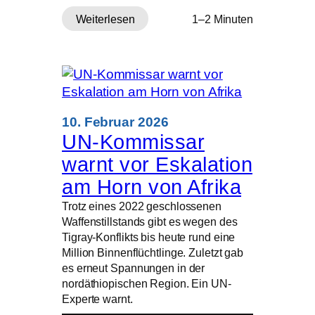
Weiterlesen
1–2 Minuten
:
EU-
Parlament
billigt
final
strengeres
Asylrecht
10. Februar 2026
–
UN-Kommissar
mit
warnt vor Eskalation
rechter
Mehrheit
am Horn von Afrika
Trotz eines 2022 geschlossenen
Waffenstillstands gibt es wegen des
Tigray-Konflikts bis heute rund eine
Million Binnenflüchtlinge. Zuletzt gab
es erneut Spannungen in der
nordäthiopischen Region. Ein UN-
Experte warnt.