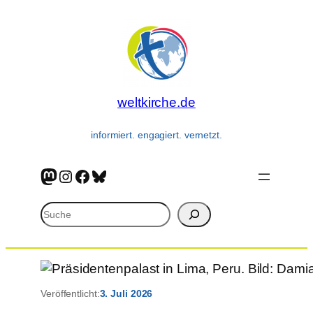
Zum
Inhalt
springen
weltkirche.de
informiert. engagiert. vernetzt.
Mastodon
Instagram
Facebook
Bluesky
Suchen
Veröffentlicht:
3. Juli 2026