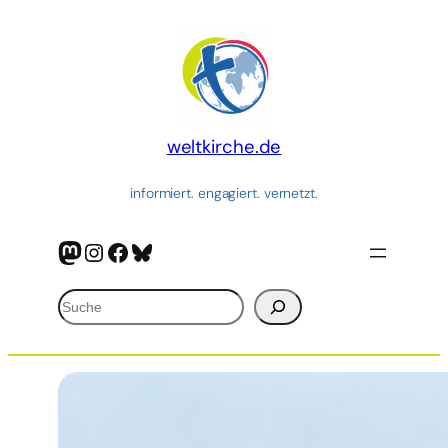
Zum
Inhalt
springen
weltkirche.de
informiert. engagiert. vernetzt.
Mastodon
Instagram
Facebook
Bluesky
Suchen