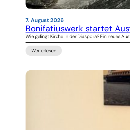
7. August 2026
Bonifatiuswerk startet A
Wie gelingt Kirche in der Diaspora? Ein neues 
Weiterlesen
:
Bonifatiuswerk
startet
Austauschprogramm
für
pastorales
Lernen
über
Ländergrenzen
hinweg