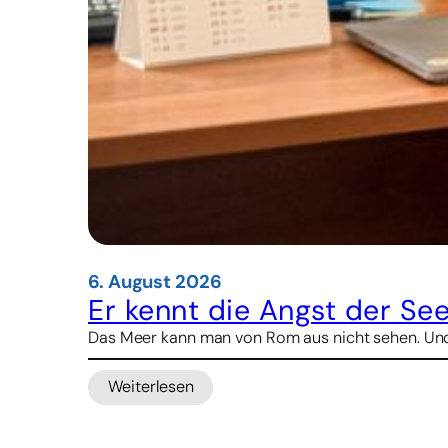
6. August 2026
Er kennt die Angst der See
Das Meer kann man von Rom aus nicht sehen. Und d
Weiterlesen
:
Er
kennt