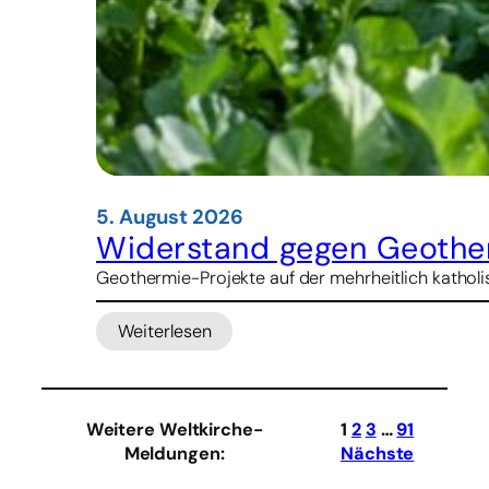
5. August 2026
Widerstand gegen Geother
Geothermie-Projekte auf der mehrheitlich katholis
Weiterlesen
:
Widerstand
gegen
Geothermie-
Weitere Weltkirche-
1
2
3
…
91
Projekte
Meldungen
:
Nächste
in
Indonesien