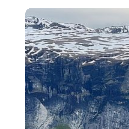
Zentrum
mit
sozialer
Strahlkraft:
Das
Kloster
Tororo
in
Uganda