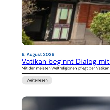
6. August 2026
Vatikan beginnt Dialog mi
Mit den meisten Weltreligionen pflegt der Vatikan
Weiterlesen
:
Vatikan
beginnt
Dialog
mit
Konfuzianern