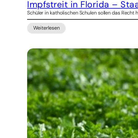
Impfstreit in Florida – St
Schüler in katholischen Schulen sollen das Recht 
Weiterlesen
:
Impfstreit
in
Florida
–
Staatsanwalt
droht
Kirche
mit
Kürzungen
bei
Schulbeihilfen