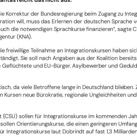
itas reicht das nicht aus.
e Korrektur der Bundesregierung beim Zugang zu Integ
gration will, muss das Erlernen der deutschen Sprache ve
auch die notwendigen Sprachkurse finanzieren“, sagte 
gentur (KNA).
e freiwillige Teilnahme an Integrationskursen haben si
ändigt. Sie soll nach Angaben aus der Koalition bereits 
sche Geflüchtete und EU-Bürger. Asylbewerber und Geduld
tisch, da viele Betroffene lange in Deutschland blieben
 Kursen neue Bürokratie, regionale Ungleichheiten und
t (CSU) sollen für Integrationskurse im kommenden Ja
 sollen Orientierungskurse, die einen geringeren Umfan
r Integrationskurse laut Dobrindt auf fast 1,3 Milliarde