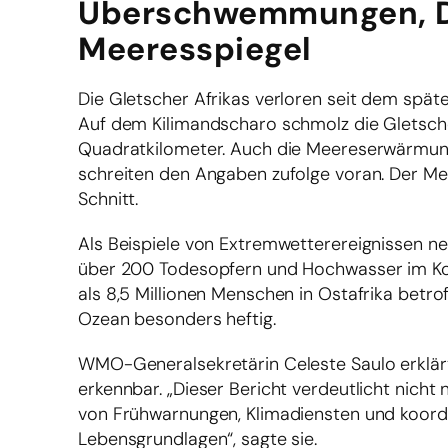
Überschwemmungen, Dü
Meeresspiegel
Die Gletscher Afrikas verloren seit dem späte
Auf dem Kilimandscharo schmolz die Gletsche
Quadratkilometer. Auch die Meereserwärmun
schreiten den Angaben zufolge voran. Der Meer
Schnitt.
Als Beispiele von Extremwetterereignissen 
über 200 Todesopfern und Hochwasser im Kon
als 8,5 Millionen Menschen in Ostafrika betro
Ozean besonders heftig.
WMO-Generalsekretärin Celeste Saulo erklärte
erkennbar. „Dieser Bericht verdeutlicht nic
von Frühwarnungen, Klimadiensten und koor
Lebensgrundlagen“, sagte sie.