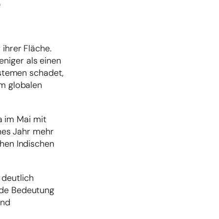
r
ihrer Fläche.
niger als einen
stemen schadet,
im globalen
 im Mai mit
nes Jahr mehr
chen Indischen
 deutlich
ende Bedeutung
und