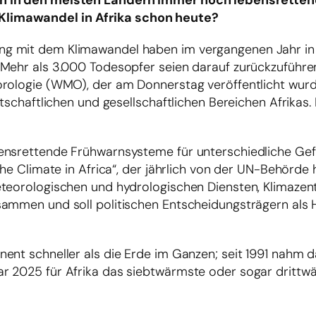
en in den meisten Ländern immer noch lebensrette
Klimawandel in Afrika schon heute?
g mit dem Klimawandel haben im vergangenen Jahr in 
Mehr als 3.000 Todesopfer seien darauf zurückzuführen,
orologie (WMO), der am Donnerstag veröffentlicht wur
rtschaftlichen und gesellschaftlichen Bereichen Afrikas.
ensrettende Frühwarnsysteme für unterschiedliche Gef
 the Climate in Africa“, der jährlich von der UN-Behörd
eteorologischen und hydrologischen Diensten, Klimazen
sammen und soll politischen Entscheidungsträgern als
nent schneller als die Erde im Ganzen; seit 1991 nahm
r 2025 für Afrika das siebtwärmste oder sogar drittwä