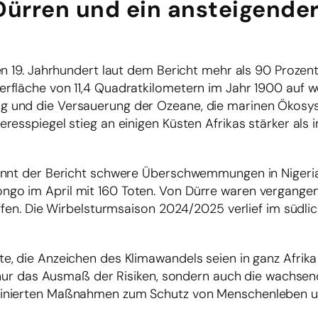
rren und ein ansteigende
n 19. Jahrhundert laut dem Bericht mehr als 90 Prozent 
rfläche von 11,4 Quadratkilometern im Jahr 1900 auf we
g und die Versauerung der Ozeane, die marinen Ökosy
esspiegel stieg an einigen Küsten Afrikas stärker als 
nennt der Bericht schwere Überschwemmungen in Nigeria
go im April mit 160 Toten. Von Dürre waren vergange
ffen. Die Wirbelsturmsaison 2024/2025 verlief im südli
, die Anzeichen des Klimawandels seien in ganz Afrika
ht nur das Ausmaß der Risiken, sondern auch die wachs
dinierten Maßnahmen zum Schutz von Menschenleben 