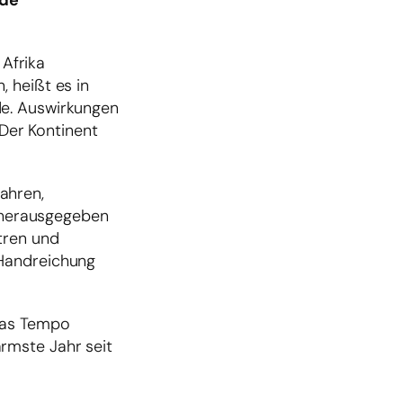
nde
Afrika
 heißt es in
de. Auswirkungen
 Der Kontinent
ahren,
e herausgegeben
tren und
 Handreichung
 das Tempo
rmste Jahr seit