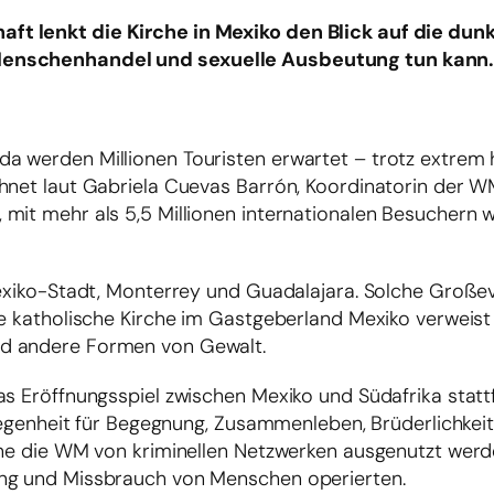
t lenkt die Kirche in Mexiko den Blick auf die dunk
 Menschenhandel und sexuelle Ausbeutung tun kann
a werden Millionen Touristen erwartet – trotz extrem
chnet laut Gabriela Cuevas Barrón, Koordinatorin der 
mit mehr als 5,5 Millionen internationalen Besuchern 
 Mexiko-Stadt, Monterrey und Guadalajara. Solche Groß
ie katholische Kirche im Gastgeberland Mexiko verweis
nd andere Formen von Gewalt.
s Eröffnungsspiel zwischen Mexiko und Südafrika stattf
Gelegenheit für Begegnung, Zusammenleben, Brüderlichke
nne die WM von kriminellen Netzwerken ausgenutzt werde
ung und Missbrauch von Menschen operierten.