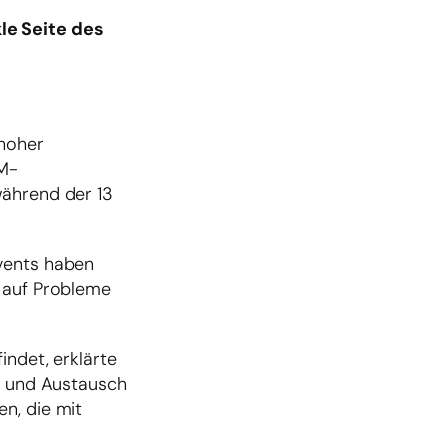
le Seite des
.
 hoher
WM-
während der 13
events haben
t auf Probleme
indet, erklärte
it und Austausch
n, die mit