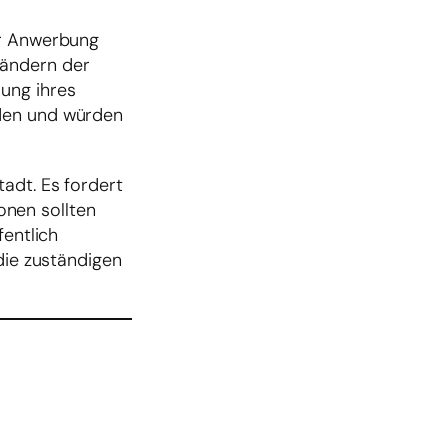
ur Anwerbung
Ländern der
ung ihres
nden und würden
adt. Es fordert
ionen sollten
fentlich
die zuständigen