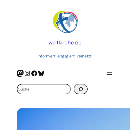
Zum
Inhalt
springen
weltkirche.de
informiert. engagiert. vernetzt.
Mastodon
Instagram
Facebook
Bluesky
Suchen