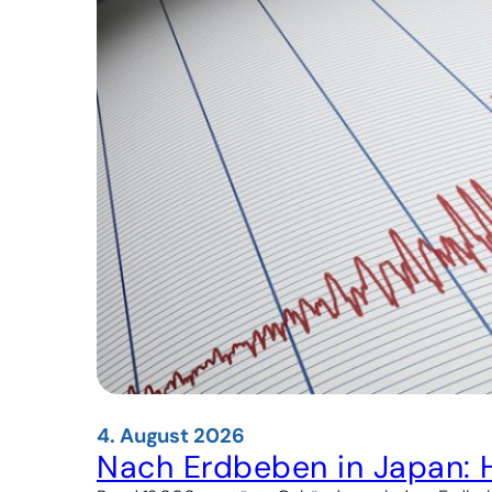
und
Macau
unter
wachsendem
Druck
4. August 2026
Nach Erdbeben in Japan: 