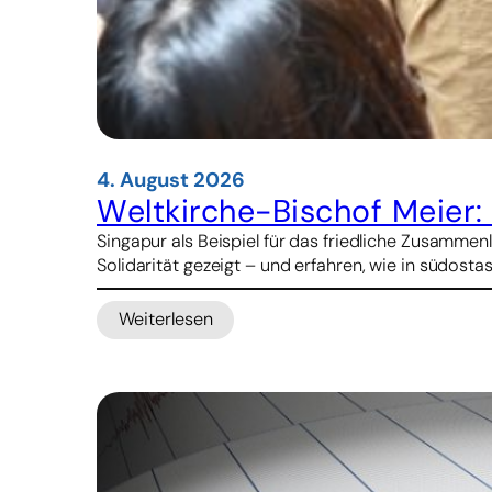
4. August 2026
Weltkirche-Bischof Meier
Singapur als Beispiel für das friedliche Zusamm
Solidarität gezeigt – und erfahren, wie in südosta
Weiterlesen
:
Weltkirche-
Bischof
Meier:
Katholiken
in
Hongkong