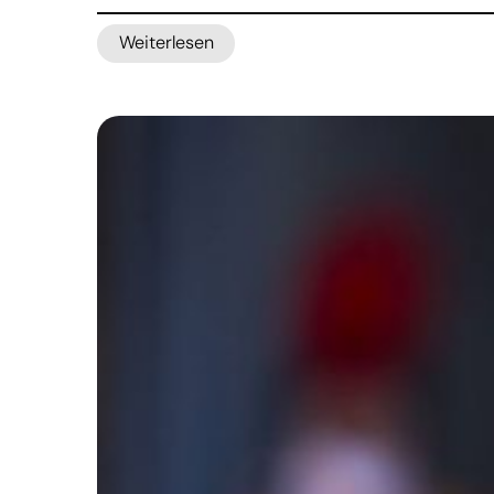
Weiterlesen
:
Neuer
Gedenkort
erinnert
an
Argentiniens
Märtyrerbischof
Angelelli