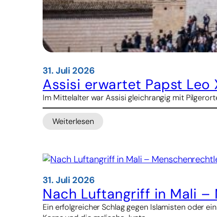
31. Juli 2026
Assisi erwartet Papst Leo
Im Mittelalter war Assisi gleichrangig mit Pilger
Weiterlesen
:
Assisi
erwartet
Papst
Leo
XIV.
31. Juli 2026
–
Nach Luftangriff in Mali –
und
Ein erfolgreicher Schlag gegen Islamisten oder e
Tausende