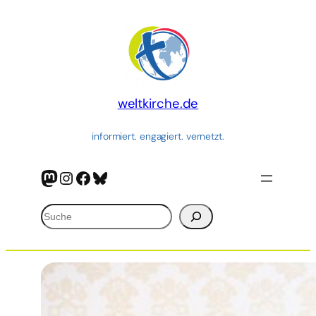
Zum
Inhalt
springen
weltkirche.de
informiert. engagiert. vernetzt.
Mastodon
Instagram
Facebook
Bluesky
Suchen