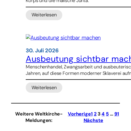
Korps und die malische Junta.
junge
Menschen
Weiterlesen
:
Nach
Luftangriff
in
Mali
–
30. Juli 2026
Menschenrechtler
Ausbeutung sichtbar mac
kritisieren
Menschenhandel, Zwangsarbeit und ausbeuterische 
Russland
Jahren, auf diese Formen moderner Sklaverei aufme
Weiterlesen
:
Ausbeutung
sichtbar
machen
Weitere Weltkirche-
Vorherige
1
2
3
4
5
…
91
Meldungen
:
Nächste