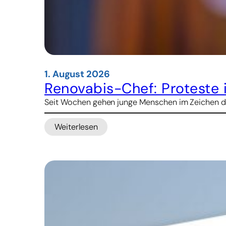
1. August 2026
Renovabis-Chef: Proteste 
Seit Wochen gehen junge Menschen im Zeichen des 
Weiterlesen
:
Renovabis-
Chef:
Proteste
in
Albanien
sind
Weckruf
für