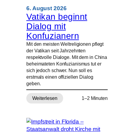
der
Seeleute
6. August 2026
–
Vatikan beginnt
nun
Dialog mit
will
er
Konfuzianern
ihnen
Mit den meisten Weltreligionen pflegt
Halt
der Vatikan seit Jahrzehnten
geben
respektvolle Dialoge. Mit dem in China
beheimateten Konfuzianismus tut er
sich jedoch schwer. Nun soll es
erstmals einen offiziellen Dialog
geben.
Weiterlesen
1–2 Minuten
:
Vatikan
beginnt
Dialog
mit
Konfuzianern