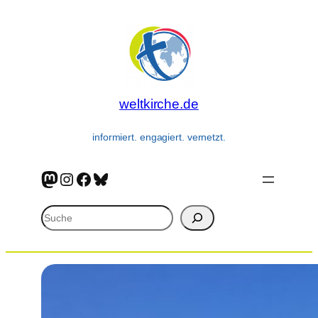
Zum
Inhalt
springen
weltkirche.de
informiert. engagiert. vernetzt.
Mastodon
Instagram
Facebook
Bluesky
Suchen