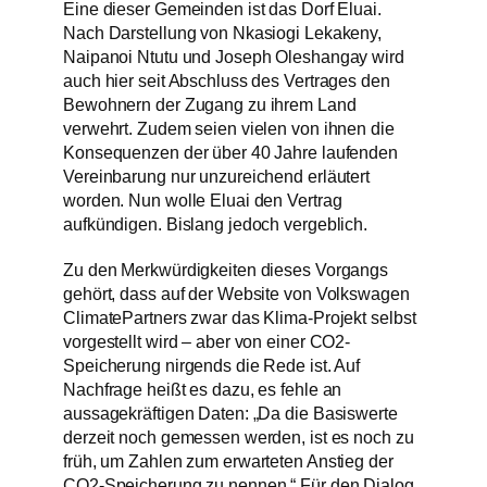
Eine dieser Gemeinden ist das Dorf Eluai.
Nach Darstellung von Nkasiogi Lekakeny,
Naipanoi Ntutu und Joseph Oleshangay wird
auch hier seit Abschluss des Vertrages den
Bewohnern der Zugang zu ihrem Land
verwehrt. Zudem seien vielen von ihnen die
Konsequenzen der über 40 Jahre laufenden
Vereinbarung nur unzureichend erläutert
worden. Nun wolle Eluai den Vertrag
aufkündigen. Bislang jedoch vergeblich.
Zu den Merkwürdigkeiten dieses Vorgangs
gehört, dass auf der Website von Volkswagen
ClimatePartners zwar das Klima-Projekt selbst
vorgestellt wird – aber von einer CO2-
Speicherung nirgends die Rede ist. Auf
Nachfrage heißt es dazu, es fehle an
aussagekräftigen Daten: „Da die Basiswerte
derzeit noch gemessen werden, ist es noch zu
früh, um Zahlen zum erwarteten Anstieg der
CO2-Speicherung zu nennen.“ Für den Dialog