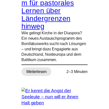
m für pastorales
Lernen über
Ländergrenzen
hinweg
Wie gelingt Kirche in der Diaspora?
Ein neues Austauschprogramm des
Bonifatiuswerks sucht nach Lösungen
– und bringt dazu Engagierte aus
Deutschland, Nordeuropa und dem
Baltikum zusammen.
Weiterlesen
2–3 Minuten
:
Bonifatiuswerk
startet
Austauschprogramm
für
pastorales
Lernen