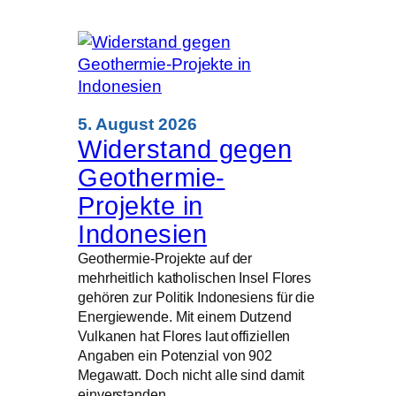
Impfstreit
in
Florida
–
Staatsanwalt
droht
Kirche
5. August 2026
mit
Widerstand gegen
Kürzungen
Geothermie-
bei
Schulbeihilfen
Projekte in
Indonesien
Geothermie-Projekte auf der
mehrheitlich katholischen Insel Flores
gehören zur Politik Indonesiens für die
Energiewende. Mit einem Dutzend
Vulkanen hat Flores laut offiziellen
Angaben ein Potenzial von 902
Megawatt. Doch nicht alle sind damit
einverstanden.