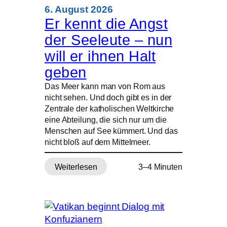
über
6. August 2026
Ländergrenzen
Er kennt die Angst
hinweg
der Seeleute – nun
will er ihnen Halt
geben
Das Meer kann man von Rom aus
nicht sehen. Und doch gibt es in der
Zentrale der katholischen Weltkirche
eine Abteilung, die sich nur um die
Menschen auf See kümmert. Und das
nicht bloß auf dem Mittelmeer.
Weiterlesen
3–4 Minuten
:
Er
kennt
die
Angst