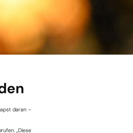
eden
Papst daran –
rufen. „Diese