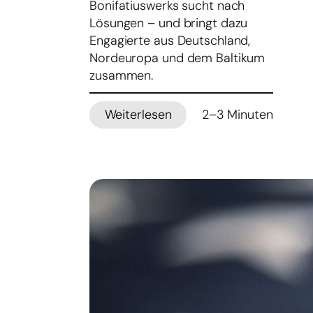
Bonifatiuswerks sucht nach
Lösungen – und bringt dazu
Engagierte aus Deutschland,
Nordeuropa und dem Baltikum
zusammen.
Weiterlesen
2–3 Minuten
:
Bonifatiuswerk
startet
Austauschprogramm
für
pastorales
Lernen
über
Ländergrenzen
hinweg