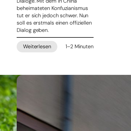
Dialoge. Mit dem in China
beheimateten Konfuzianismus
tut er sich jedoch schwer. Nun
soll es erstmals einen offiziellen
Dialog geben.
Weiterlesen
1–2 Minuten
:
Vatikan
beginnt
Dialog
mit
Konfuzianern