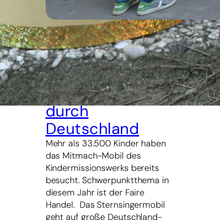
3. Mai 2026
Zum 16. Mal:
Sternsingermobil
auf dem Weg
durch
Deutschland
Mehr als 33.500 Kinder haben
das Mitmach-Mobil des
Kindermissionswerks bereits
besucht. Schwerpunktthema in
diesem Jahr ist der Faire
Handel. Das Sternsingermobil
geht auf große Deutschland-