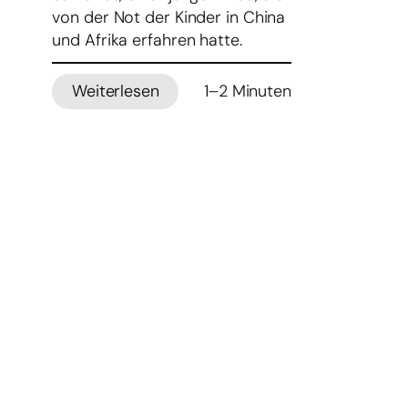
von der Not der Kinder in China
und Afrika erfahren hatte.
Weiterlesen
1–2 Minuten
:
Kindermissionswerk
‚Die
Sternsinger’
feiert
180.
Geburtstag