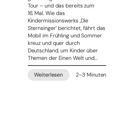
Tour – und das bereits zum
16. Mal. Wie das
Kindermissionswerks ‚Die
Sternsinger‘ berichtet, fährt das
Mobil im Frühling und Sommer
kreuz und quer durch
Deutschland, um Kinder über
Themen der Einen Welt und…
Weiterlesen
2–3 Minuten
:
Zum
16.
Mal:
Sternsingermobil
auf
dem
Weg