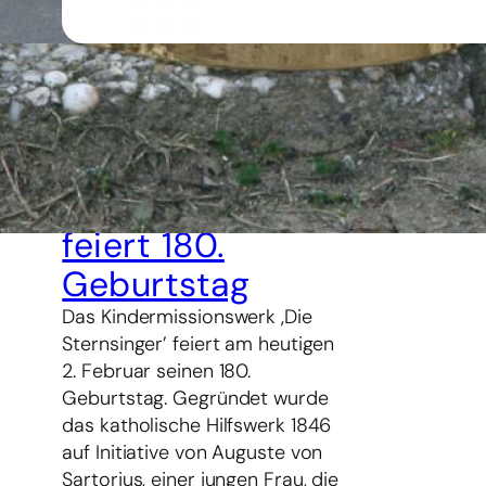
2. Februar 2026
Kindermissionsw
erk ‚Die
Sternsinger’
feiert 180.
Geburtstag
Das Kindermissionswerk ‚Die
Sternsinger’ feiert am heutigen
2. Februar seinen 180.
Geburtstag. Gegründet wurde
das katholische Hilfswerk 1846
auf Initiative von Auguste von
Sartorius, einer jungen Frau, die