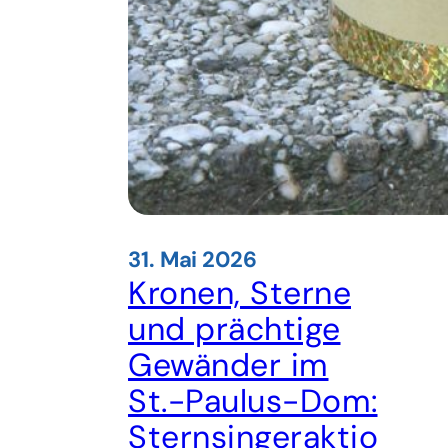
31. Mai 2026
Kronen, Sterne
und prächtige
Gewänder im
St.-Paulus-Dom:
Sternsingeraktio