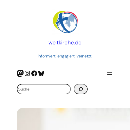
Zum
Inhalt
springen
weltkirche.de
informiert. engagiert. vernetzt.
Mastodon
Instagram
Facebook
Bluesky
Suchen