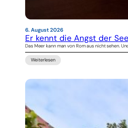
6. August 2026
Er kennt die Angst der See
Das Meer kann man von Rom aus nicht sehen. Und d
Weiterlesen
:
Er
kennt
die
Angst
der
Seeleute
–
nun
will
er