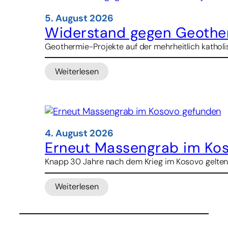
–
Staatsanwalt
5. August 2026
droht
Widerstand gegen Geother
Kirche
Geothermie-Projekte auf der mehrheitlich katholis
mit
Kürzungen
Weiterlesen
bei
:
Schulbeihilfen
Widerstand
gegen
Geothermie-
Projekte
in
4. August 2026
Indonesien
Erneut Massengrab im Ko
Knapp 30 Jahre nach dem Krieg im Kosovo gelten
Weiterlesen
:
Erneut
Massengrab
im