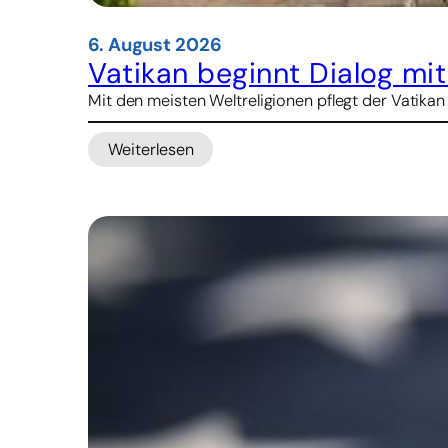
6. August 2026
Vatikan beginnt Dialog mi
Mit den meisten Weltreligionen pflegt der Vatikan
Weiterlesen
:
Vatikan
beginnt
Dialog
mit
Konfuzianern