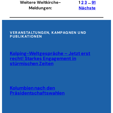
Weitere Weltkirche-
1
2
3
…
91
Kosovo
Meldungen
:
Nächste
gefunden
VERANSTALTUNGEN, KAMPAGNEN UND
PUBLIKATIONEN
Kolping-Weltgespräche – Jetzt erst
recht! Starkes Engagement in
stürmischen Zeiten
Kolumbien nach den
Präsidentschaftswahlen