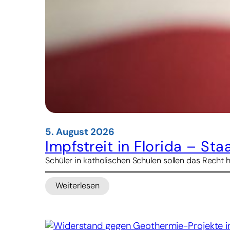
5. August 2026
Impfstreit in Florida – St
Schüler in katholischen Schulen sollen das Recht 
Weiterlesen
:
Impfstreit
in
Florida