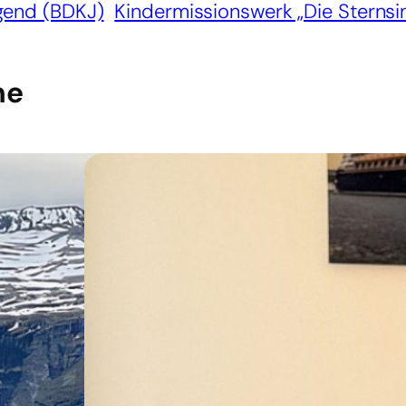
gend (BDKJ)
Kindermissionswerk „Die Sternsi
he