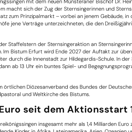
önigssingen mit dem neuen Münsteraner Bischof Dr. Hei
m macht sich der Zug der Sternsingerinnen und Sterns
tz zum Prinzipalmarkt – vorbei an jenem Gebäude, in
öfe jene Verträge unterzeichneten, die den Dreißigjähr
er Staffelstern der Sternsingeraktion an Sternsingerin
. Im Bistum Erfurt wird Ende 2027 der Auftakt zur übe
ter durch die Innenstadt zur Hildegardis-Schule. In der
 dann ab 13 Uhr ein buntes Spiel- und Begegnungspro
om örtlichen Diözesanverband des Bundes der Deutsche
pastoral und Weltkirche des Bistums.
 Euro seit dem Aktionsstart
reikönigssingen insgesamt mehr als 1,4 Milliarden Euro
dende Kinder in Afrika, Lateinamerika, Asien, Ozeanien