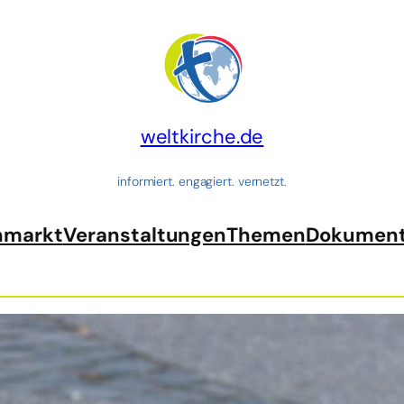
weltkirche.de
informiert. engagiert. vernetzt.
nmarkt
Veranstaltungen
Themen
Dokumen