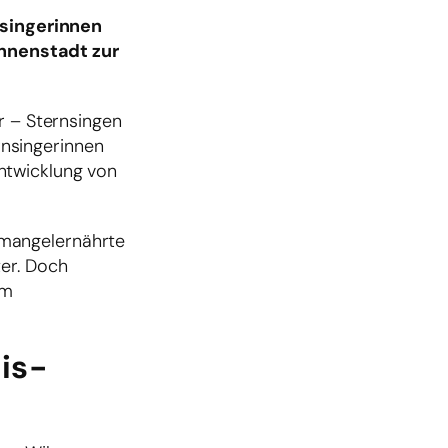
singerinnen
nnenstadt zur
r – Sternsingen
nsingerinnen
ntwicklung von
 mangelernährte
ter. Doch
um
is-