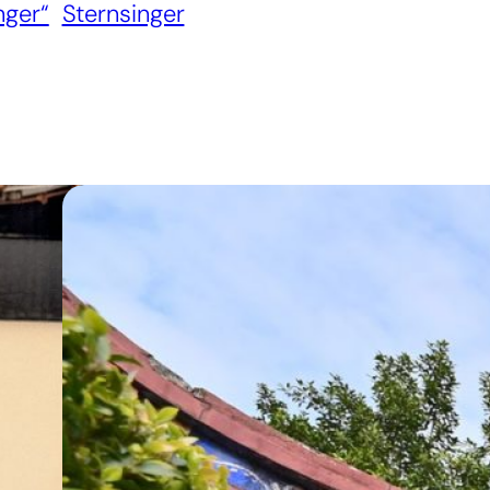
nger“
Sternsinger