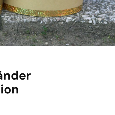
änder
ion