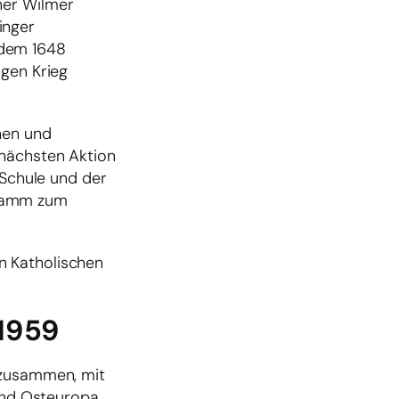
ner Wilmer
inger
 dem 1648
igen Krieg
nen und
rnächsten Aktion
 Schule und der
gramm zum
n Katholischen
 1959
 zusammen, mit
 und Osteuropa