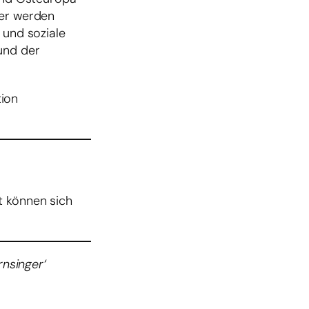
der werden
 und soziale
und der
tion
rt können sich
rnsinger‘