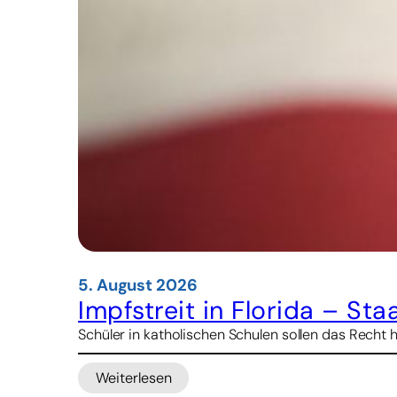
5. August 2026
Impfstreit in Florida – St
Schüler in katholischen Schulen sollen das Recht 
Weiterlesen
: