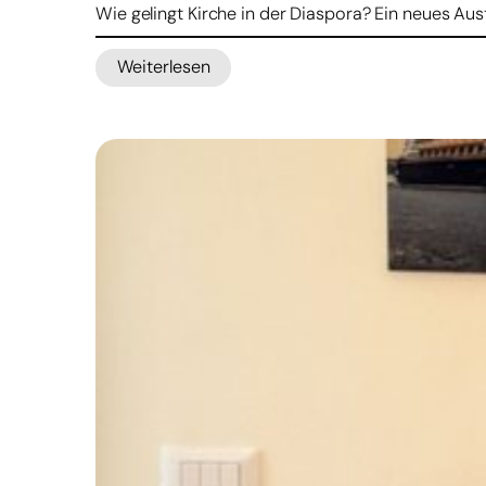
Wie gelingt Kirche in der Diaspora? Ein neues 
Weiterlesen
:
Bonifatiuswerk
startet
Austauschprogramm
für
pastorales
Lernen
über
Ländergrenzen
hinweg