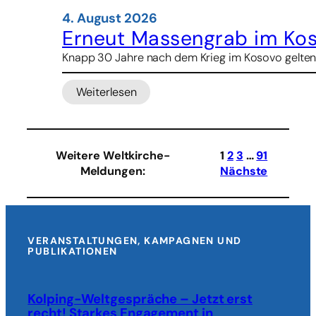
4. August 2026
Erneut Massengrab im Ko
Knapp 30 Jahre nach dem Krieg im Kosovo gelten
Weiterlesen
:
Erneut
Massengrab
im
Weitere Weltkirche-
1
2
3
…
91
Kosovo
Meldungen
:
Nächste
gefunden
VERANSTALTUNGEN, KAMPAGNEN UND
PUBLIKATIONEN
Kolping-Weltgespräche – Jetzt erst
recht! Starkes Engagement in