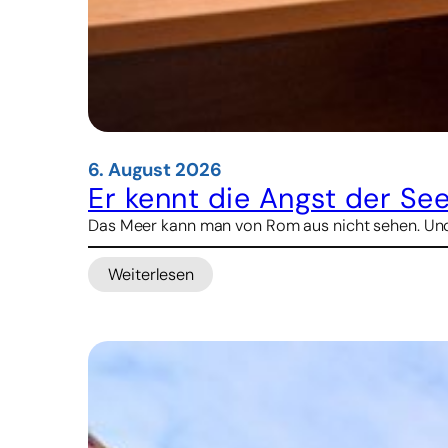
6. August 2026
Er kennt die Angst der See
Das Meer kann man von Rom aus nicht sehen. Und d
Weiterlesen
:
Er
kennt
die
Angst
der
Seeleute
–