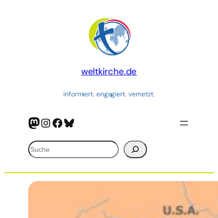
Zum
Inhalt
springen
weltkirche.de
informiert. engagiert. vernetzt.
Mastodon
Instagram
Facebook
Bluesky
Suchen