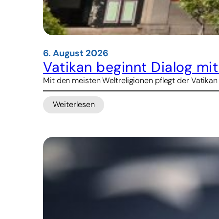
6. August 2026
Vatikan beginnt Dialog mi
Mit den meisten Weltreligionen pflegt der Vatikan
Weiterlesen
:
Vatikan
beginnt
Dialog
mit
Konfuzianern