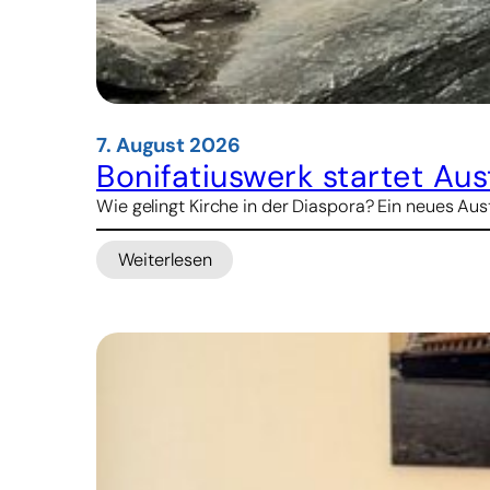
7. August 2026
Bonifatiuswerk startet A
Wie gelingt Kirche in der Diaspora? Ein neues 
Weiterlesen
:
Bonifatiuswerk
startet
Austauschprogramm
für
pastorales
Lernen
über
Ländergrenzen
hinweg