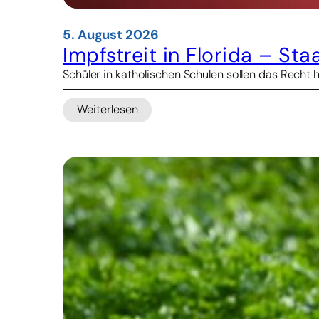
5. August 2026
Impfstreit in Florida – St
Schüler in katholischen Schulen sollen das Recht 
Weiterlesen
:
Impfstreit
in
Florida
–
Staatsanwalt
droht
Kirche
mit
Kürzungen
bei
Schulbeihilfen