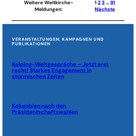
Weitere Weltkirche-
1
2
3
…
91
Projekte
Meldungen
:
Nächste
in
Indonesien
VERANSTALTUNGEN, KAMPAGNEN UND
PUBLIKATIONEN
Kolping-Weltgespräche – Jetzt erst
recht! Starkes Engagement in
stürmischen Zeiten
Kolumbien nach den
Präsidentschaftswahlen