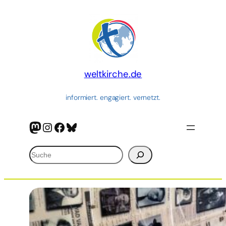
Zum
Inhalt
springen
weltkirche.de
informiert. engagiert. vernetzt.
Mastodon
Instagram
Facebook
Bluesky
Suchen