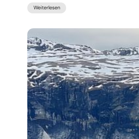
Weiterlesen
:
Geistliches
Zentrum
mit
sozialer
Strahlkraft:
Das
Kloster
Tororo
in
Uganda