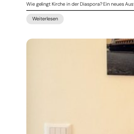
Wie gelingt Kirche in der Diaspora? Ein neues 
Weiterlesen
:
Bonifatiuswerk
startet
Austauschprogramm
für
pastorales
Lernen
über
Ländergrenzen
hinweg