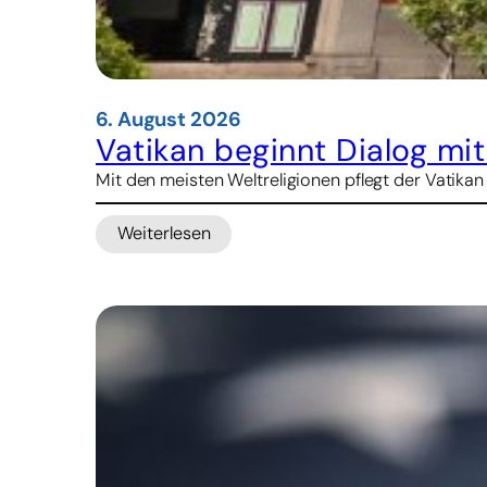
6. August 2026
Vatikan beginnt Dialog mi
Mit den meisten Weltreligionen pflegt der Vatikan
Weiterlesen
:
Vatikan
beginnt
Dialog
mit
Konfuzianern