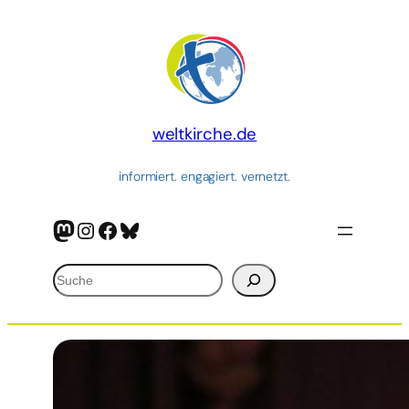
Zum
Inhalt
springen
weltkirche.de
informiert. engagiert. vernetzt.
Mastodon
Instagram
Facebook
Bluesky
Suchen