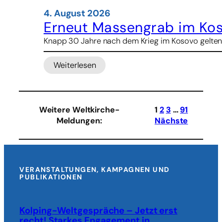
4. August 2026
Erneut Massengrab im Ko
Knapp 30 Jahre nach dem Krieg im Kosovo gelten
Weiterlesen
:
Erneut
Massengrab
im
Weitere Weltkirche-
1
2
3
…
91
Kosovo
Meldungen
:
Nächste
gefunden
VERANSTALTUNGEN, KAMPAGNEN UND
PUBLIKATIONEN
Kolping-Weltgespräche – Jetzt erst
recht! Starkes Engagement in