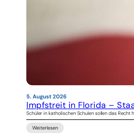
5. August 2026
Impfstreit in Florida – St
Schüler in katholischen Schulen sollen das Recht 
Weiterlesen
: