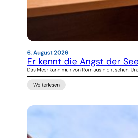
6. August 2026
Er kennt die Angst der See
Das Meer kann man von Rom aus nicht sehen. Und d
Weiterlesen
:
Er
kennt
die
Angst
der
Seeleute
–