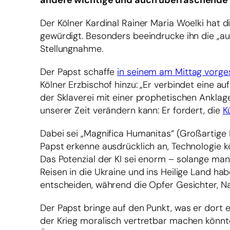
andere wichtige und auch überraschende 
Der Kölner Kardinal Rainer Maria Woelki hat d
gewürdigt. Besonders beeindrucke ihn die „auf
Stellungnahme.
Der Papst schaffe
in seinem am Mittag vorges
Kölner Erzbischof hinzu: „Er verbindet eine au
der Sklaverei mit einer prophetischen Anklag
unserer Zeit verändern kann: Er fordert, die
K
Dabei sei „Magnifica Humanitas“ (Großartige 
Papst erkenne ausdrücklich an, Technologie k
Das Potenzial der KI sei enorm – solange ma
Reisen in die Ukraine und ins Heilige Land h
entscheiden, während die Opfer Gesichter, N
Der Papst bringe auf den Punkt, was er dort e
der Krieg moralisch vertretbar machen könnte