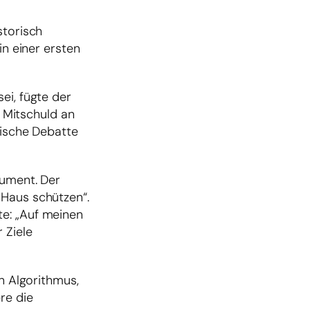
storisch
in einer ersten
ei, fügte der
e Mitschuld an
hische Debatte
kument. Der
 Haus schützen“.
te: „Auf meinen
 Ziele
in Algorithmus,
re die