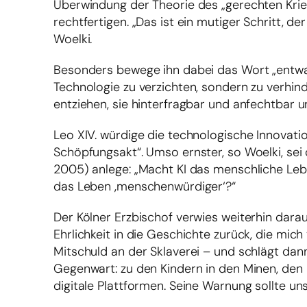
Überwindung der Theorie des „gerechten Krieg
rechtfertigen. „Das ist ein mutiger Schritt, d
Woelki.
Besonders bewege ihn dabei das Wort „entwaf
Technologie zu verzichten, sondern zu verhi
entziehen, sie hinterfragbar und anfechtbar 
Leo XIV. würdige die technologische Innovati
Schöpfungsakt“. Umso ernster, so Woelki, sei 
2005) anlege: „Macht KI das menschliche Leben
das Leben ‚menschenwürdiger‘?“
Der Kölner Erzbischof verwies weiterhin darauf
Ehrlichkeit in die Geschichte zurück, die mic
Mitschuld an der Sklaverei – und schlägt da
Gegenwart: zu den Kindern in den Minen, de
digitale Plattformen. Seine Warnung sollte uns 