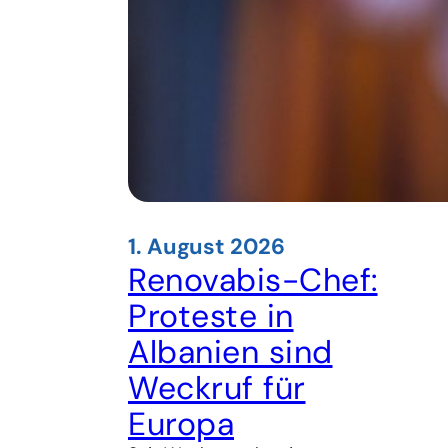
1. August 2026
Renovabis-Chef:
Proteste in
Albanien sind
Weckruf für
Europa