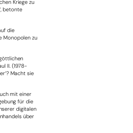
chen Kriege zu
“, betonte
uf die
ie Monopolen zu
göttlichen
l II. (1978-
er‘? Macht sie
auch mit einer
gebung für die
serer digitalen
enhandels über