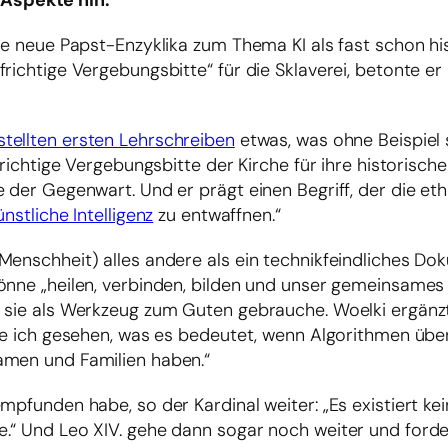
Aspekte hin.
ie neue Papst-Enzyklika zum Thema KI als fast schon hi
richtige Vergebungsbitte“ für die Sklaverei, betonte er 
tellten ersten Lehrschreiben
etwas, was ohne Beispiel s
frichtige Vergebungsbitte der Kirche für ihre historisch
e der Gegenwart. Und er prägt einen Begriff, der die et
ünstliche Intelligenz
zu entwaffnen.“
Menschheit) alles andere als ein technikfeindliches Do
önne „heilen, verbinden, bilden und unser gemeinsames
n sie als Werkzeug zum Guten gebrauche. Woelki ergänz
abe ich gesehen, was es bedeutet, wenn Algorithmen über
amen und Familien haben.“
mpfunden habe, so der Kardinal weiter: „Es existiert ke
.“ Und Leo XIV. gehe dann sogar noch weiter und forde