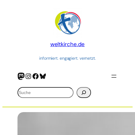
Zum
Inhalt
springen
weltkirche.de
informiert. engagiert. vernetzt.
Mastodon
Instagram
Facebook
Bluesky
Suchen