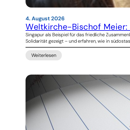
4. August 2026
Weltkirche-Bischof Meier
Singapur als Beispiel für das friedliche Zusamm
Solidarität gezeigt – und erfahren, wie in südosta
Weiterlesen
:
Weltkirche-
Bischof
Meier:
Katholiken
in
Hongkong
und
Macau
unter
wachsendem
Druck