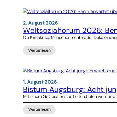
würdigt
Opfer
des
Kommunismus
2. August 2026
in
Weltsozialforum 2026: Be
Albanien
Ob Klimakrise, Menschenrechte oder Dekolonialisier
Weiterlesen
:
Weltsozialforum
2026:
Benin
erwartet
über
1. August 2026
50.000
Bistum Augsburg: Acht jun
Besucher
Mit einem Gottesdienst in Leitershofen werden am
Weiterlesen
: