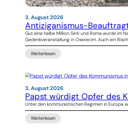
3. August 2026
Antiziganismus-Beauftrag
Gut eine halbe Million Sinti und Roma wurde im 
Gedenkveranstaltung in Oswiecim. Auch ein Bisch
Weiterlesen
:
Antiziganismus-
Beauftragter:
Holocaustgedenken
ist
gemeinsame
3. August 2026
Aufgabe
Papst würdigt Opfer des 
Unter den kommunistischen Regimen in Europa war
Weiterlesen
:
Papst