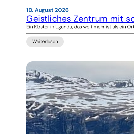
10. August 2026
Geistliches Zentrum mit so
Ein Kloster in Uganda, das weit mehr ist als ein 
Weiterlesen
:
Geistliches
Zentrum
mit
sozialer
Strahlkraft:
Das
Kloster
Tororo
in
Uganda