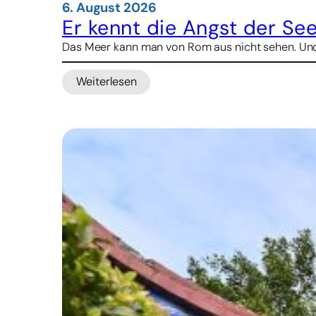
6. August 2026
Er kennt die Angst der See
Das Meer kann man von Rom aus nicht sehen. Und d
Weiterlesen
:
Er
kennt
die
Angst
der
Seeleute
–
nun
will
er
ihnen
Halt
geben