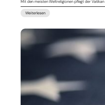
Mit den meisten Weltreligionen pflegt der Vatikan
Weiterlesen
:
Vatikan
beginnt
Dialog
mit
Konfuzianern