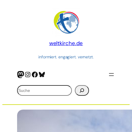
Zum
Inhalt
springen
weltkirche.de
informiert. engagiert. vernetzt.
Mastodon
Instagram
Facebook
Bluesky
Suchen