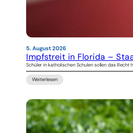
5. August 2026
Impfstreit in Florida – St
Schüler in katholischen Schulen sollen das Recht 
Weiterlesen
:
Impfstreit
in
Florida
–
Staatsanwalt
droht
Kirche