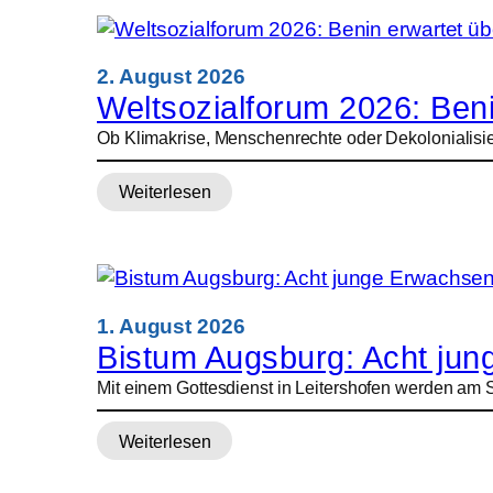
würdigt
Opfer
des
Kommunismus
2. August 2026
in
Weltsozialforum 2026: Ben
Albanien
Ob Klimakrise, Menschenrechte oder Dekolonialisieru
Weiterlesen
:
Weltsozialforum
2026:
Benin
erwartet
über
1. August 2026
50.000
Bistum Augsburg: Acht jung
Besucher
Mit einem Gottesdienst in Leitershofen werden am 
Weiterlesen
:
Bistum