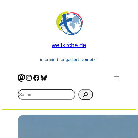
Zum
Inhalt
springen
weltkirche.de
informiert. engagiert. vernetzt.
Mastodon
Instagram
Facebook
Bluesky
Suchen