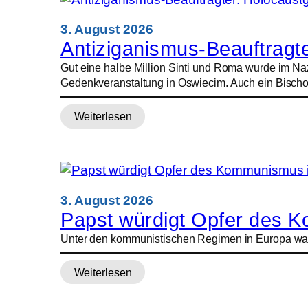
Japan:
Hitze
3. August 2026
und
Antiziganismus-Beauftragt
Wasserknappheit
Gut eine halbe Million Sinti und Roma wurde im Na
verstärken
Gedenkveranstaltung in Oswiecim. Auch ein Bischof
Not
der
Weiterlesen
Betroffenen
:
Antiziganismus-
Beauftragter:
Holocaustgedenken
ist
gemeinsame
3. August 2026
Aufgabe
Papst würdigt Opfer des 
Unter den kommunistischen Regimen in Europa war 
Weiterlesen
:
Papst