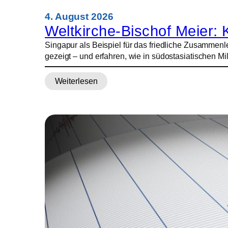
4. August 2026
Weltkirche-Bischof Meier
Singapur als Beispiel für das friedliche Zusammen
gezeigt – und erfahren, wie in südostasiatischen Mi
Weiterlesen
:
Weltkirche-
Bischof
Meier:
Katholiken
in
Hongkong
und
Macau
unter
wachsendem
Druck