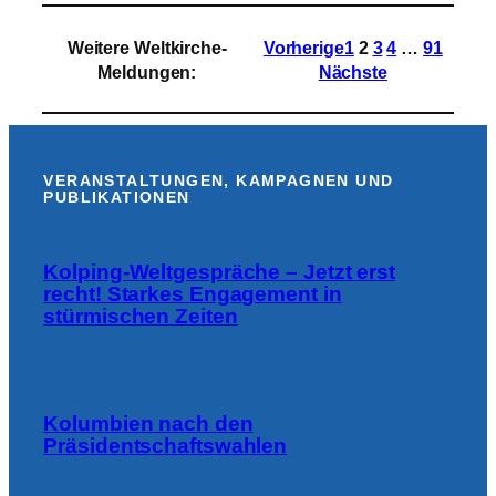
Augsburg:
Acht
Weitere Weltkirche-
Vorherige
1
2
3
4
…
91
junge
Meldungen
:
Nächste
Erwachsene
treten
Weltfreiwilligendienst
an
VERANSTALTUNGEN, KAMPAGNEN UND
PUBLIKATIONEN
Kolping-Weltgespräche – Jetzt erst
recht! Starkes Engagement in
stürmischen Zeiten
Kolumbien nach den
Präsidentschaftswahlen