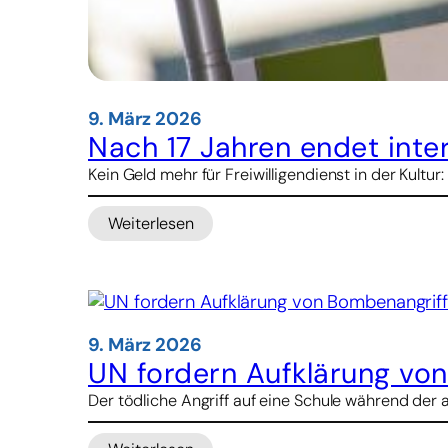
9. März 2026
Nach 17 Jahren endet inter
Kein Geld mehr für Freiwilligendienst in der Kultu
Weiterlesen
:
Nach
17
Jahren
endet
internationaler
9. März 2026
Freiwilligendienst
UN fordern Aufklärung vo
kulturweit
Der tödliche Angriff auf eine Schule während der a