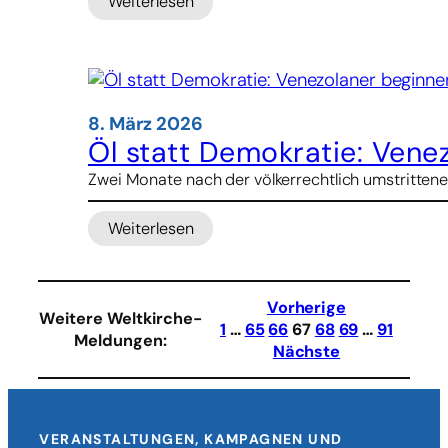
Weiterlesen
:
UN
fordern
Aufklärung
von
Bombenangriff
8. März 2026
auf
Öl statt Demokratie: Vene
Mädchenschule
Zwei Monate nach der völkerrechtlich umstrittene
im
Iran
Weiterlesen
:
Öl
statt
Demokratie:
Vorherige
Weitere Weltkirche-
Venezolaner
1
…
65
66
67
68
69
…
91
Meldungen
:
beginnen
Nächste
an
Trumps
Absichten
zu
VERANSTALTUNGEN, KAMPAGNEN UND