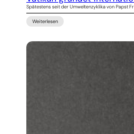
Spätestens seit der Umweltenzyklika von Papst Fra
Weiterlesen
:
Vatikan
gründet
internationales
Netzwerk
für
Nachhaltigkeit