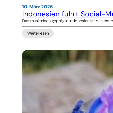
10. März 2026
Indonesien führt Social-M
Das muslimisch geprägte Indonesien ist das erste
Weiterlesen
:
Indonesien
führt
Social-
Media-
Verbot
für
Kinder
ein