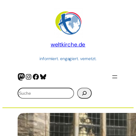
Zum
Inhalt
springen
weltkirche.de
informiert. engagiert. vernetzt.
Mastodon
Instagram
Facebook
Bluesky
Suchen