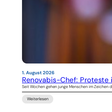
1. August 2026
Renovabis-Chef: Proteste 
Seit Wochen gehen junge Menschen im Zeichen des 
Weiterlesen
:
Renovabis-