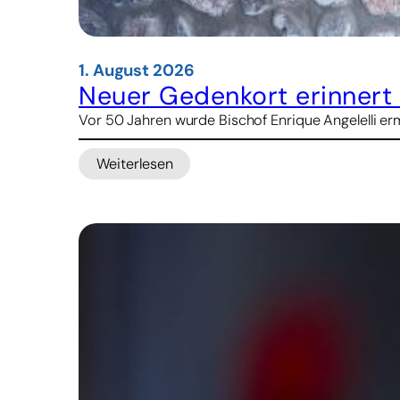
1. August 2026
Neuer Gedenkort erinnert 
Vor 50 Jahren wurde Bischof Enrique Angelelli erm
Weiterlesen
:
Neuer
Gedenkort
erinnert
an
Argentiniens
Märtyrerbischof
Angelelli