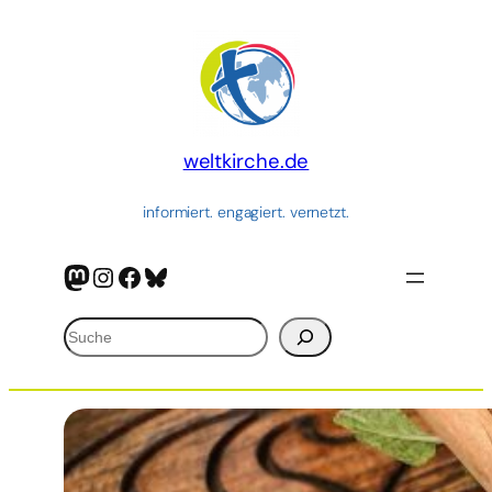
Zum
Inhalt
springen
weltkirche.de
informiert. engagiert. vernetzt.
Mastodon
Instagram
Facebook
Bluesky
Suchen