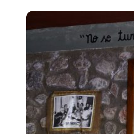
Bistum
Augsburg:
Acht
junge
Erwachsene
treten
Weltfreiwilligendienst
an