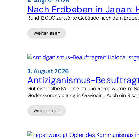
4. August 2026
Hongkong
Nach Erdbeben in Japan: 
und
Rund 12.000 zerstörte Gebäude nach dem Erdbeben
Macau
unter
Weiterlesen
wachsendem
:
Druck
Nach
Erdbeben
in
Japan:
Hitze
3. August 2026
und
Antiziganismus-Beauftrag
Wasserknappheit
Gut eine halbe Million Sinti und Roma wurde im 
verstärken
Gedenkveranstaltung in Oswiecim. Auch ein Bisch
Not
der
Weiterlesen
Betroffenen
:
Antiziganismus-
Beauftragter:
Holocaustgedenken