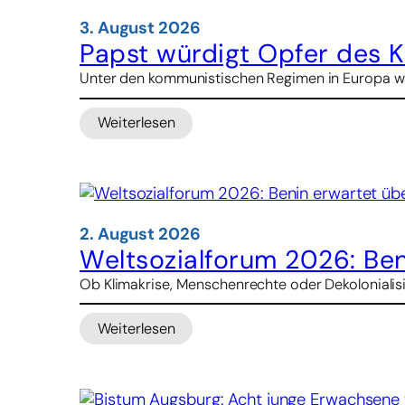
ist
gemeinsame
3. August 2026
Aufgabe
Papst würdigt Opfer des 
Unter den kommunistischen Regimen in Europa war
Weiterlesen
:
Papst
würdigt
Opfer
des
Kommunismus
2. August 2026
in
Weltsozialforum 2026: Be
Albanien
Ob Klimakrise, Menschenrechte oder Dekolonialisier
Weiterlesen
:
Weltsozialforum
2026:
Benin