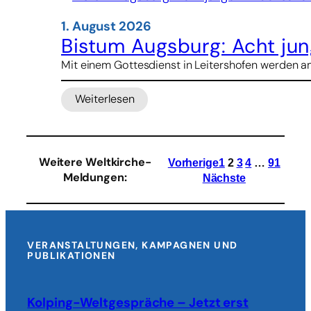
erwartet
über
1. August 2026
50.000
Bistum Augsburg: Acht jun
Besucher
Mit einem Gottesdienst in Leitershofen werden am
Weiterlesen
:
Bistum
Augsburg:
Acht
Weitere Weltkirche-
Vorherige
1
2
3
4
…
91
junge
Meldungen
:
Nächste
Erwachsene
treten
Weltfreiwilligendienst
an
VERANSTALTUNGEN, KAMPAGNEN UND
PUBLIKATIONEN
Kolping-Weltgespräche – Jetzt erst