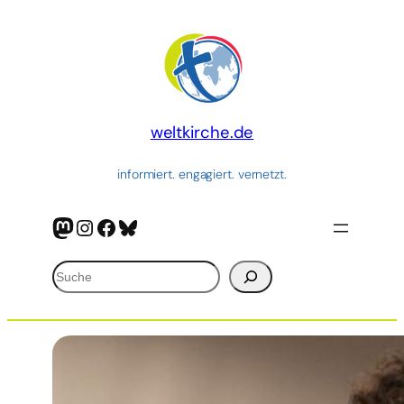
Zum
Inhalt
springen
weltkirche.de
informiert. engagiert. vernetzt.
Mastodon
Instagram
Facebook
Bluesky
Suchen