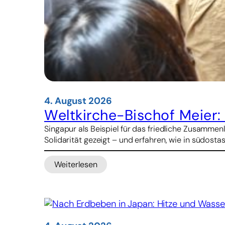
4. August 2026
Weltkirche-Bischof Meier
Singapur als Beispiel für das friedliche Zusamm
Solidarität gezeigt – und erfahren, wie in südosta
Weiterlesen
:
Weltkirche-
Bischof
Meier:
Katholiken
in