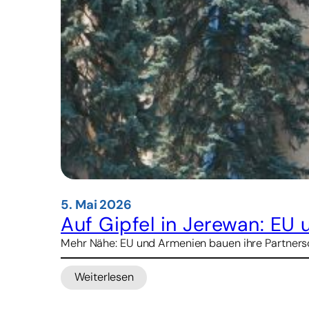
5. Mai 2026
Auf Gipfel in Jerewan: EU
Mehr Nähe: EU und Armenien bauen ihre Partnerscha
Weiterlesen
:
Auf