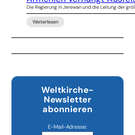
Die Regierung in Jerewan und die Leitung der größt
Weiterlesen
:
Armenien
verhängt
Ausreiseverbot
für
Kirchenoberhaupt
Weltkirche-
Newsletter
abonnieren
E-Mail-Adresse: