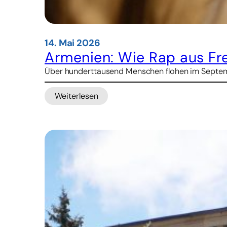
14. Mai 2026
Armenien: Wie Rap aus F
Über hunderttausend Menschen flohen im Septemb
Weiterlesen
:
Armenien:
Wie
Rap
aus
Fremden
Freunde
macht