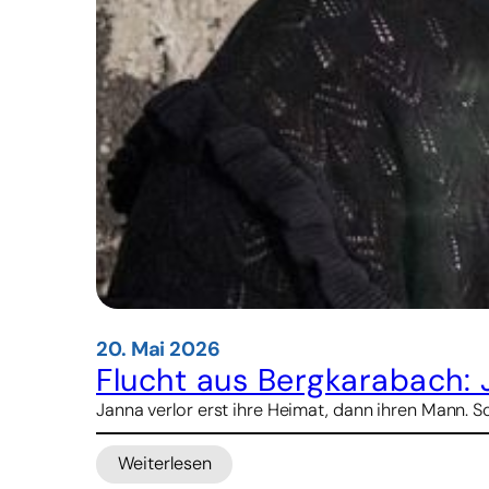
20. Mai 2026
Flucht aus Bergkarabach: 
Janna verlor erst ihre Heimat, dann ihren Mann. 
Weiterlesen
: