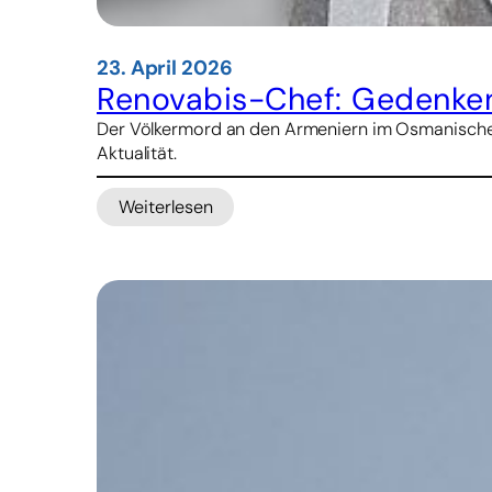
23. April 2026
Renovabis-Chef: Gedenken
Der Völkermord an den Armeniern im Osmanischen R
Aktualität.
Weiterlesen
:
Renovabis-
Chef:
Gedenken
an
den
Völkermord
an
Armeniern
verpflichtet
zum
Handeln