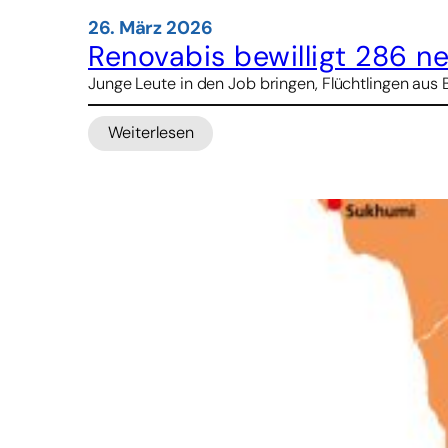
26. März 2026
Renovabis bewilligt 286 ne
Junge Leute in den Job bringen, Flüchtlingen aus
Weiterlesen
:
Renovabis
bewilligt
286
neue
Hilfsprojekte
für
Osteuropa