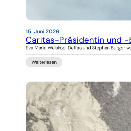
15. Juni 2026
Caritas-Präsidentin und -
Eva Maria Welskop-Deffaa und Stephan Burger waren
Weiterlesen
:
Caritas-
Präsidentin
und
-
Bischof
nach
Armenien-
Reise:
„Klimaschutz
ist