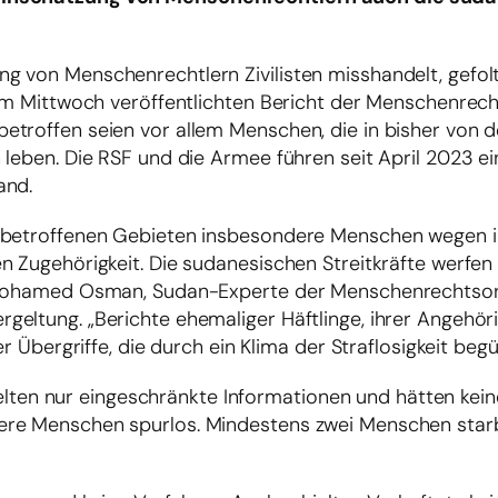
g von Menschenrechtlern Zivilisten misshandelt, gefol
 am Mittwoch veröffentlichten Bericht der Menschenrec
etroffen seien vor allem Menschen, die in bisher von 
 leben. Die RSF und die Armee führen seit April 2023 ei
and.
 betroffenen Gebieten insbesondere Menschen wegen ih
 Zugehörigkeit. Die sudanesischen Streitkräfte werfen 
. Mohamed Osman, Sudan-Experte der Menschenrechtsor
geltung. „Berichte ehemaliger Häftlinge, ihrer Angehör
er Übergriffe, die durch ein Klima der Straflosigkeit beg
rhielten nur eingeschränkte Informationen und hätten kei
ere Menschen spurlos. Mindestens zwei Menschen star