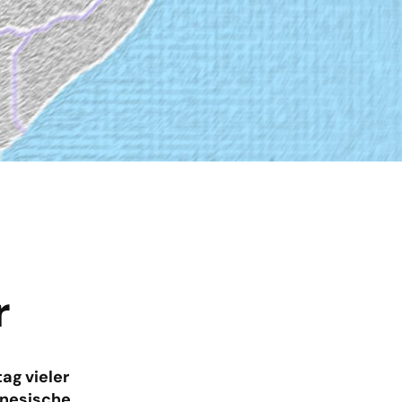
r
ag vieler
anesische