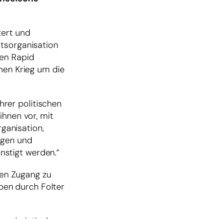
tert und
htsorganisation
den Rapid
nen Krieg um die
rer politischen
ihnen vor, mit
ganisation,
igen und
ünstigt werden.“
nen Zugang zu
ben durch Folter