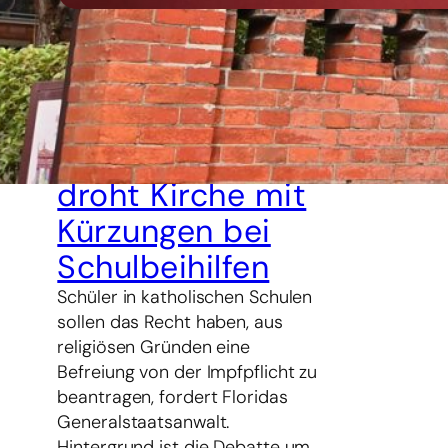
5. August 2026
Impfstreit in
Florida –
Staatsanwalt
droht Kirche mit
Kürzungen bei
Schulbeihilfen
Schüler in katholischen Schulen
sollen das Recht haben, aus
religiösen Gründen eine
Befreiung von der Impfpflicht zu
beantragen, fordert Floridas
Generalstaatsanwalt.
Hintergrund ist die Debatte um