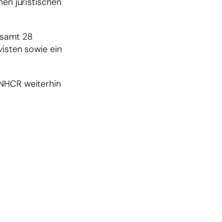
nen juristischen
esamt 28
visten sowie ein
UNHCR weiterhin