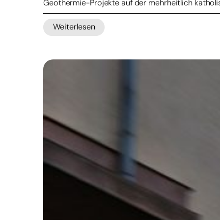
Geothermie-Projekte auf der mehrheitlich katholis
Weiterlesen
:
Widerstand
gegen
Geothermie-
Projekte
in
Indonesien