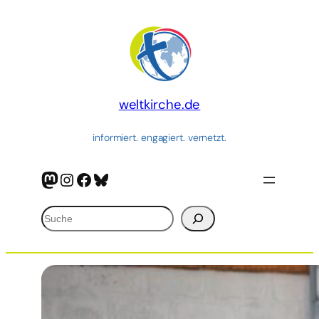
Zum
Inhalt
springen
weltkirche.de
informiert. engagiert. vernetzt.
Mastodon
Instagram
Facebook
Bluesky
Suchen