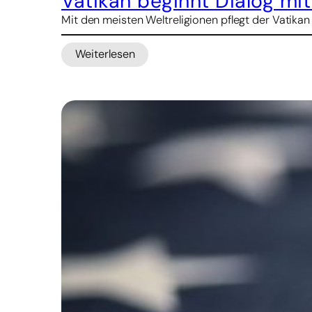
Vatikan beginnt Dialog mi
Mit den meisten Weltreligionen pflegt der Vatikan
Weiterlesen
:
Vatikan
beginnt
Dialog
mit
Konfuzianern