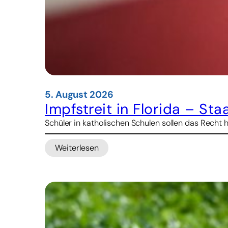
5. August 2026
Impfstreit in Florida – St
Schüler in katholischen Schulen sollen das Recht 
Weiterlesen
:
Impfstreit
in
Florida
–
Staatsanwalt
droht