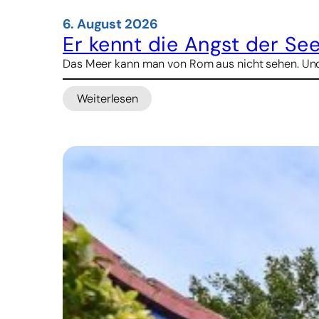
6. August 2026
Er kennt die Angst der See
Das Meer kann man von Rom aus nicht sehen. Und d
Weiterlesen
:
Er
kennt
die
Angst
der
Seeleute
–
nun
will
er
ihnen
Halt
geben