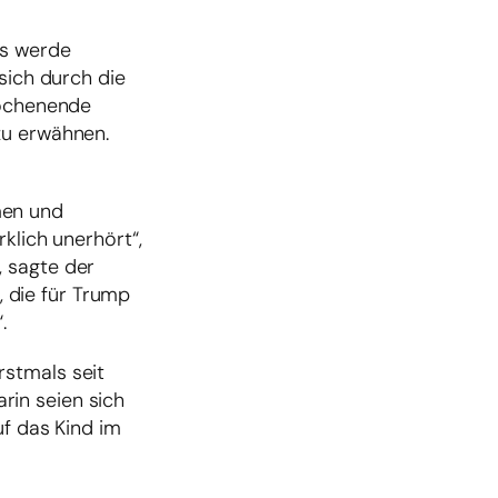
Es werde
sich durch die
Wochenende
zu erwähnen.
men und
klich unerhört“,
, sagte der
 die für Trump
.
rstmals seit
rin seien sich
uf das Kind im