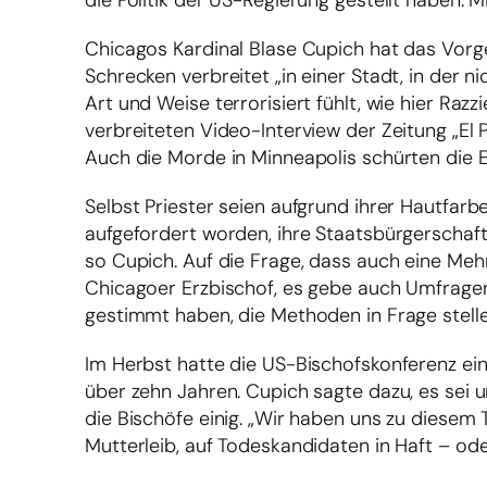
die Politik der US-Regierung gestellt haben. 
Chicagos Kardinal Blase Cupich hat das Vorg
Schrecken verbreitet „in einer Stadt, in der 
Art und Weise terrorisiert fühlt, wie hier R
verbreiteten Video-Interview der Zeitung „El
Auch die Morde in Minneapolis schürten die 
Selbst Priester seien aufgrund ihrer Hautf
aufgefordert worden, ihre Staatsbürgerschaft 
so Cupich. Auf die Frage, dass auch eine Me
Chicagoer Erzbischof, es gebe auch Umfrage
gestimmt haben, die Methoden in Frage stelle
Im Herbst hatte die US-Bischofskonferenz ei
über zehn Jahren. Cupich sagte dazu, es sei
die Bischöfe einig. „Wir haben uns zu diesem 
Mutterleib, auf Todeskandidaten in Haft – od