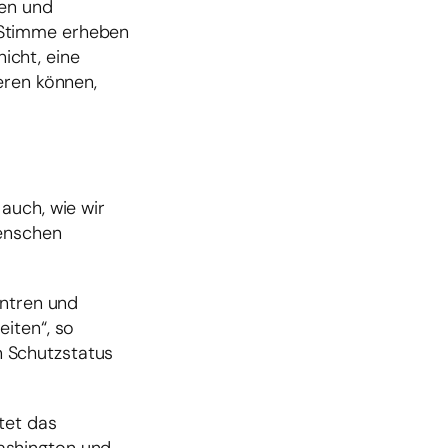
ten und
 Stimme erheben
nicht, eine
eren können,
auch, wie wir
Menschen
entren und
iten“, so
n Schutzstatus
tet das