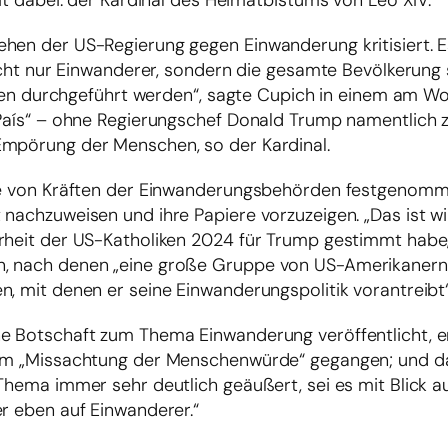
Mit dabei: der Kardinal des Heimatbistums von Leo XIV.
ehen der US-Regierung gegen Einwanderung kritisiert. 
nicht nur Einwanderer, sondern die gesamte Bevölkerung 
azzien durchgeführt werden“, sagte Cupich in einem am 
 País“ – ohne Regierungschef Donald Trump namentlich 
Empörung der Menschen, so der Kardinal.
arbe von Kräften der Einwanderungsbehörden festgenom
nachzuweisen und ihre Papiere vorzuzeigen. „Das ist wir
hrheit der US-Katholiken 2024 für Trump gestimmt habe
n, nach denen „eine große Gruppe von US-Amerikanern,
n, mit denen er seine Einwanderungspolitik vorantreibt“
ne Botschaft zum Thema Einwanderung veröffentlicht, e
 um „Missachtung der Menschenwürde“ gegangen; und da
Thema immer sehr deutlich geäußert, sei es mit Blick a
er eben auf Einwanderer.“