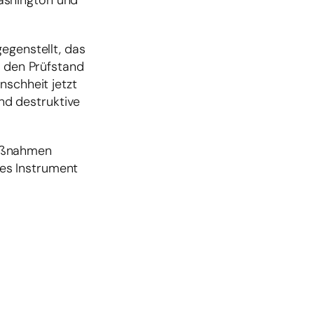
ashington und
egenstellt, das
f den Prüfstand
nschheit jetzt
und destruktive
 Maßnahmen
ches Instrument