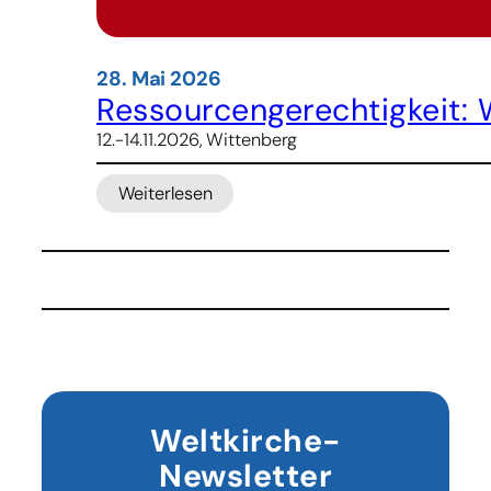
28. Mai 2026
Ressourcengerechtigkeit: 
12.-14.11.2026, Wittenberg
Weiterlesen
:
Ressourcengerechtigkeit:
Was
bleibt
uns
noch
übrig?
Weltkirche-
Newsletter