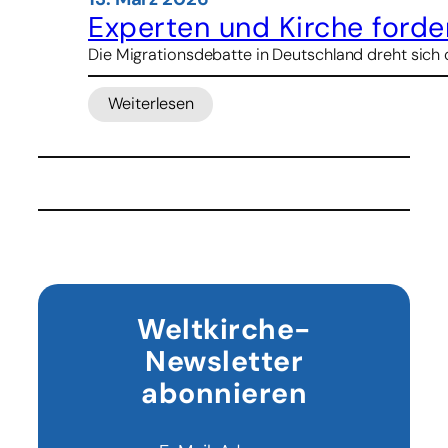
Experten und Kirche forder
Die Migrationsdebatte in Deutschland dreht sich 
Weiterlesen
:
Experten
und
Kirche
fordern
für
Geflüchtete
Wege
in
die
Weltkirche-
Legalität
Newsletter
abonnieren