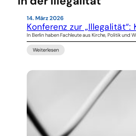
in der Illegalität
14. März 2026
Konferenz zur „Illegalität“
In Berlin haben Fachleute aus Kirche, Politik u
Weiterlesen
:
Konferenz
zur
„Illegalität“:
Kirche
fordert
stärkeren
Schutz
für
Migrantenrechte