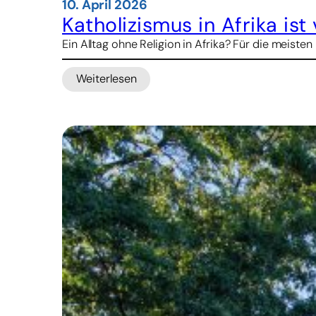
10. April 2026
Katholizismus in Afrika ist 
Ein Alltag ohne Religion in Afrika? Für die meist
Weiterlesen
:
Katholizismus
in
Afrika
ist
vielfältig
wie
nirgends
sonst