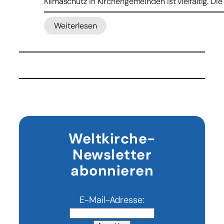
Klimaschutz in Kirchengemeinden ist vielfältig. D
Weiterlesen
:
Online-
Fortbildung
„Klimaschutz
rund
um
den
Kirchturm“
Weltkirche-
Newsletter
abonnieren
E-Mail-Adresse: